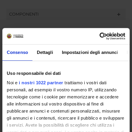
COMPONENTI
Alessia Maria Aurora Bevilacqua
Roberta Silva
Consenso
Dettagli
Impostazioni degli annunci
In
SEDUTE E VERBALI
Uso responsabile dei dati
Noi e
i nostri 1022 partner
trattiamo i vostri dati
personali, ad esempio il vostro numero IP, utilizzando
tecnologie come i cookie per memorizzare e accedere
ORGANIZZAZIONE
alle informazioni sul vostro dispositivo al fine di
pubblicare annunci e contenuti personalizzati, misurare
GOVERNANCE
gli annunci e i contenuti, ricercare il pubblico e sviluppare
i servizi. Avete la possibilità di scegliere chi utilizza i
COMMISSIONI