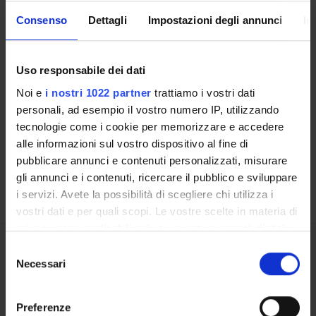
Consenso
Dettagli
Impostazioni degli annunci
In
Uso responsabile dei dati
Contacts
Noi e
i nostri 1022 partner
trattiamo i vostri dati
People
personali, ad esempio il vostro numero IP, utilizzando
Places
tecnologie come i cookie per memorizzare e accedere
Calendar
alle informazioni sul vostro dispositivo al fine di
pubblicare annunci e contenuti personalizzati, misurare
gli annunci e i contenuti, ricercare il pubblico e sviluppare
i servizi. Avete la possibilità di scegliere chi utilizza i
vostri dati e per quali scopi. Le vostre scelte in materia di
privacy sono applicabili solo su questa proprietà digitale
in cui avete effettuato le vostre scelte. È possibile
Selezione
Share
modificare o revocare il proprio consenso in qualsiasi
Necessari
del
momento dalla Dichiarazione sui cookie o facendo clic
consenso
sull'icona di attivazione della privacy.
Preferenze