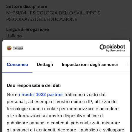
Settore disciplinare
M-PSI/04 - PSICOLOGIA DELLO SVILUPPO E
PSICOLOGIA DELL'EDUCAZIONE
Lingua di erogazione
Italiano
Periodo
DIDATTICA SOSTEGNO
dal 25-ott-2025 al 30-giu-2025.
Consenso
Dettagli
Impostazioni degli annunci
In
Avvisi relativi al corso
Seminari relativi al corso
Uso responsabile dei dati
ORARIO LEZIONI
Noi e
i nostri 1022 partner
trattiamo i vostri dati
personali, ad esempio il vostro numero IP, utilizzando
Vai all'orario delle lezioni
tecnologie come i cookie per memorizzare e accedere
alle informazioni sul vostro dispositivo al fine di
pubblicare annunci e contenuti personalizzati, misurare
gli annunci e i contenuti, ricercare il pubblico e sviluppare