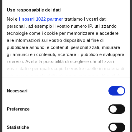
ALLEGATI
Uso responsabile dei dati
Locandina
(pdf, it, 494 KB, 19/02/26)
Noi e
i nostri 1022 partner
trattiamo i vostri dati
personali, ad esempio il vostro numero IP, utilizzando
tecnologie come i cookie per memorizzare e accedere
alle informazioni sul vostro dispositivo al fine di
Referente
pubblicare annunci e contenuti personalizzati, misurare
Davide Poggi
gli annunci e i contenuti, ricercare il pubblico e sviluppare
i servizi. Avete la possibilità di scegliere chi utilizza i
Dipartimento
vostri dati e per quali scopi. Le vostre scelte in materia di
Scienze Umane
privacy sono applicabili solo su questa proprietà digitale
in cui avete effettuato le vostre scelte. È possibile
Selezione
modificare o revocare il proprio consenso in qualsiasi
Necessari
del
momento dalla Dichiarazione sui cookie o facendo clic
consenso
sull'icona di attivazione della privacy.
ORGANIZZAZIONE
Preferenze
GOVERNANCE
Con il tuo consenso, vorremmo anche:
raccogliere informazioni sulla tua posizione
Statistiche
COMMISSIONI