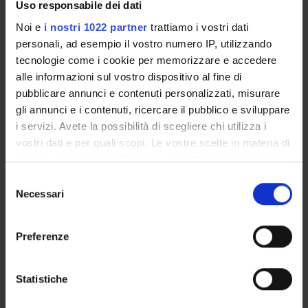
Uso responsabile dei dati
Piani didattici
Noi e
i nostri 1022 partner
trattiamo i vostri dati
Calendario esami
personali, ad esempio il vostro numero IP, utilizzando
Bacheca avvisi
tecnologie come i cookie per memorizzare e accedere
Proposte tesi e stage
alle informazioni sul vostro dispositivo al fine di
Organi collegiali e di governo
pubblicare annunci e contenuti personalizzati, misurare
Docenti
gli annunci e i contenuti, ricercare il pubblico e sviluppare
i servizi. Avete la possibilità di scegliere chi utilizza i
vostri dati e per quali scopi. Le vostre scelte in materia di
OFFERTA FORMATIVA
privacy sono applicabili solo su questa proprietà digitale
in cui avete effettuato le vostre scelte. È possibile
CORSI DI STUDIO
Selezione
modificare o revocare il proprio consenso in qualsiasi
Necessari
del
DOTTORATI, MASTER E FORMAZIONE SUPERIORE
momento dalla Dichiarazione sui cookie o facendo clic
consenso
sull'icona di attivazione della privacy.
Preferenze
Contatti
Con il tuo consenso, vorremmo anche:
Persone
raccogliere informazioni sulla tua posizione
Statistiche
Luoghi
geografica, con un'approssimazione di qualche
Calendario