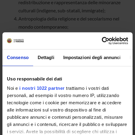
redistribuzione e rappresentanza delle minoranze
culturali (indigene, sub-statali, immigrate);
Antropologia della religione e del secolarismo nel
mondo contemporaneo;
Antropologia dei confini, delle migrazioni e dei flussi
transfrontalieri;
Antropologia economica e dello sviluppo in contesti
Consenso
Dettagli
Impostazioni degli annunci
In
europei ed extra-europei;
Antropologia dei contesti educativi scolastici ed
extra-scolastici;
Uso responsabile dei dati
Antropologia dei gruppi domestici e di
Noi e
i nostri 1022 partner
trattiamo i vostri dati
ricomposizione familiare;
personali, ad esempio il vostro numero IP, utilizzando
Antropologia applicata nei servizi sociali;
tecnologie come i cookie per memorizzare e accedere
Antropologia dei regimi di storicità.
alle informazioni sul vostro dispositivo al fine di
pubblicare annunci e contenuti personalizzati, misurare
Il Centro, inoltre, ha come scopo la promozione di incontri,
gli annunci e i contenuti, ricercare il pubblico e sviluppare
seminari, convegni sulle tematiche di suo interesse e, a tale
i servizi. Avete la possibilità di scegliere chi utilizza i