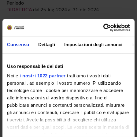
Periodo
DIDATTICA
dal 25-lug-2024 al 31-dic-2024.
Avvisi relativi al corso
Seminari relativi al corso
Consenso
Dettagli
Impostazioni degli annunci
In
ORARIO LEZIONI
Vai all'orario delle lezioni
Uso responsabile dei dati
Noi e
i nostri 1022 partner
trattiamo i vostri dati
personali, ad esempio il vostro numero IP, utilizzando
tecnologie come i cookie per memorizzare e accedere
Presentazione
alle informazioni sul vostro dispositivo al fine di
Come iscriversi
pubblicare annunci e contenuti personalizzati, misurare
Insegnamenti
gli annunci e i contenuti, ricercare il pubblico e sviluppare
Calendario didattico
i servizi. Avete la possibilità di scegliere chi utilizza i
Orario lezioni
vostri dati e per quali scopi. Le vostre scelte in materia di
Piani didattici
privacy sono applicabili solo su questa proprietà digitale