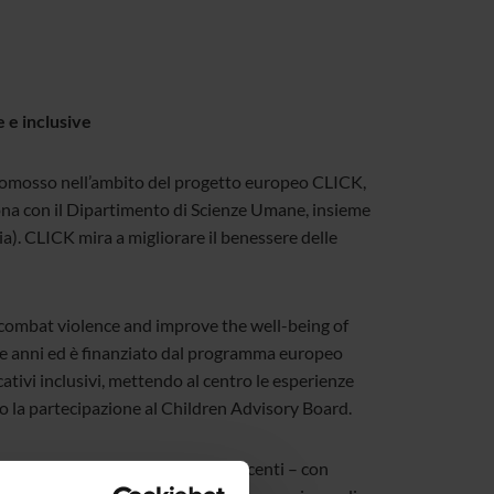
 e inclusive
, promosso nell’ambito del progetto europeo CLICK,
rona con il Dipartimento di Scienze Umane, insieme
ia). CLICK mira a migliorare il benessere delle
 combat violence and improve the well-being of
e anni ed è finanziato dal programma europeo
tivi inclusivi, mettendo al centro le esperienze
o la partecipazione al Children Advisory Board.
oglie esperienze dirette di adolescenti – con