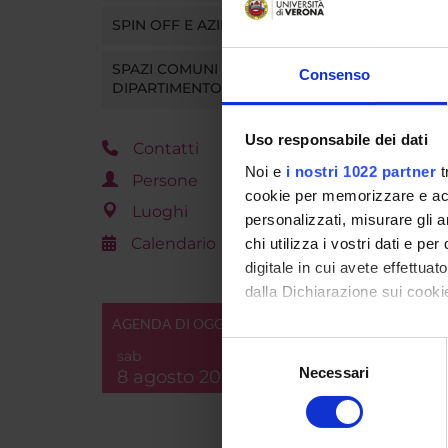
partico
SPIN OFF E AZIENDE
inclusio
percorsi
SPAZI COMUNI DEL
Consenso
efficaci.
DIPARTIMENTO
Secondo 
Uso responsabile dei dati
Contatti
ha subi
Noi e
i nostri 1022 partner
t
Persone
cookie per memorizzare e acce
Luoghi
Le scuo
personalizzati, misurare gli an
e viole
Calendario
chi utilizza i vostri dati e pe
raccolti
digitale in cui avete effettua
prevenz
dalla Dichiarazione sui cookie
AGENDA DI OGGI
Con il tuo consenso, vorrem
La part
Selezione
sab
raccogliere informazi
Necessari
del
8 agosto 2026
Identificare il tuo di
Qui l’a
consenso
digitali).
Approfondisci come vengono el