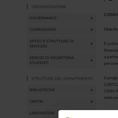
ORGANIZZAZIONE
COMUN
GOVERNANCE
Una ric
COMMISSIONI
UFFICI E STRUTTURE DI
È online
SERVIZIO
finanzi
a partne
SERVIZI DI SEGRETERIA
STUDENTI
persone
Il prog
STRUTTURE DEL DIPARTIMENTO
LGBTIQ 
BIBLIOTECHE
CERV. M
delle p
CENTRI
Il quest
LABORATORI