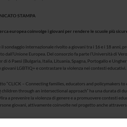
ICATO STAMPA
erca europea coinvolge i giovani per rendere le scuole più sicure
 il sondaggio internazionale rivolto a giovani tra i 16 e i 18 anni
ato dall’Unione Europea. Del consorzio fa parte l’Università di Ve
r di 6 Paesi (Bulgaria, Italia, Lituania, Spagna, Portogallo e Ungher
 giovani LGBTIQ+ e contrastare la violenza nei contesti educativi.
etto “CLICK – Connecting families, educators and policymakers to
children through an intersectional approach” ha una durata di du
ira a prevenire la violenza di genere e a promuovere contesti educa
ersone giovani, attivamente coinvolte nel progetto anche attravers
ionario online rappresenta una fase centrale del progetto, che racc