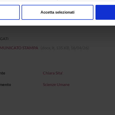
//transcendingbarriers.limesurvey.net/722757?lang=it
consenso in qualsiasi momento dalla Dichiarazione sui cookie.
Accetta selezionati
nalizzare contenuti ed annunci, per fornire funzionalità dei socia
inoltre informazioni sul modo in cui utilizzi il nostro sito con i n
icità e social media, i quali potrebbero combinarle con altre inform
lizzo dei loro servizi.
GATI
MUNICATO STAMPA
(docx, it, 135 KB, 16/04/26)
nte
Chiara Sita'
imento
Scienze Umane