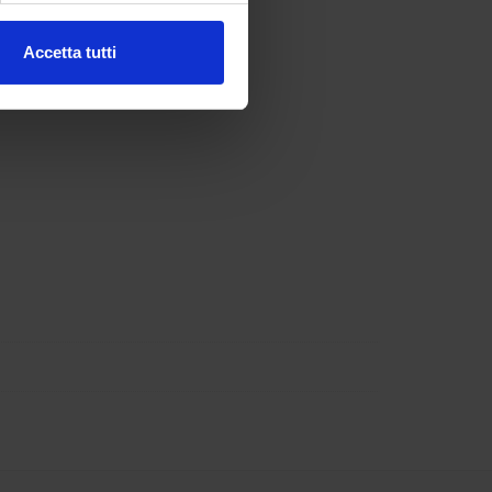
Accetta tutti
l media e per analizzare il
ostri partner che si occupano
azioni che hai fornito loro o