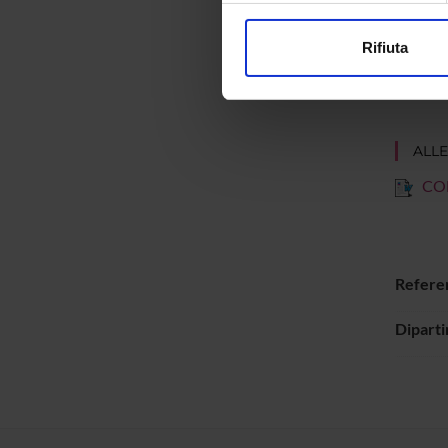
https:
modificare o ritirare il tuo 
Rifiuta
Utilizziamo i cookie per perso
nostro traffico. Condividiamo 
di analisi dei dati web, pubbl
che hanno raccolto dal tuo uti
ALLE
CO
Refere
Dipart