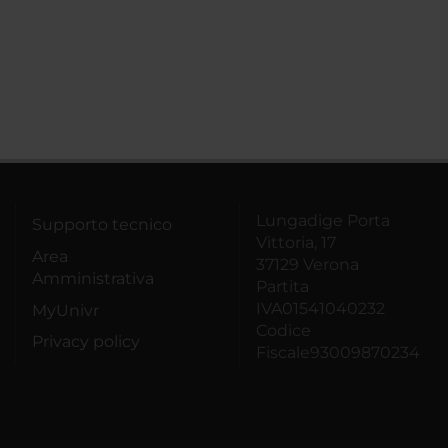
Lungadige Porta
Supporto tecnico
Vittoria, 17
Area
37129 Verona
Amministrativa
Partita
IVA01541040232
MyUnivr
Codice
Privacy policy
Fiscale93009870234