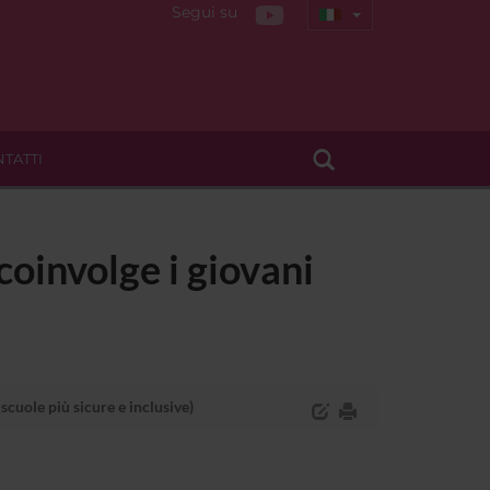
Segui su
TATTI
oinvolge i giovani
cuole più sicure e inclusive)