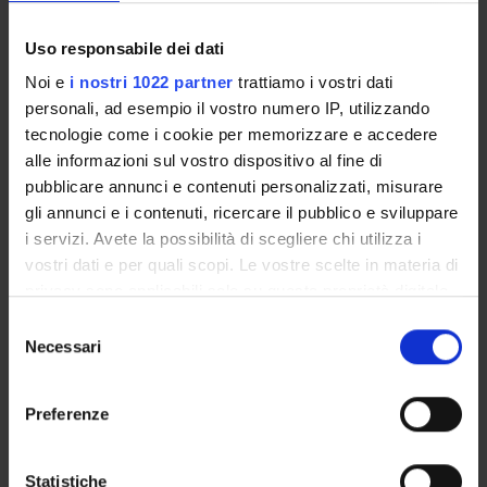
Academic Calendar
Lesson timetable
Uso responsabile dei dati
Degree Programme
Noi e
i nostri 1022 partner
trattiamo i vostri dati
Exam calendar
personali, ad esempio il vostro numero IP, utilizzando
Notices
tecnologie come i cookie per memorizzare e accedere
Thesis and internship proposals
alle informazioni sul vostro dispositivo al fine di
Governing bodies
pubblicare annunci e contenuti personalizzati, misurare
Faculty staff
gli annunci e i contenuti, ricercare il pubblico e sviluppare
i servizi. Avete la possibilità di scegliere chi utilizza i
vostri dati e per quali scopi. Le vostre scelte in materia di
STUDYING
privacy sono applicabili solo su questa proprietà digitale
in cui avete effettuato le vostre scelte. È possibile
COURSES
Selezione
modificare o revocare il proprio consenso in qualsiasi
Necessari
del
PHD PROGRAMMES AND POSTGRADUATE
momento dalla Dichiarazione sui cookie o facendo clic
consenso
TRAINING
sull'icona di attivazione della privacy.
Preferenze
Contacts
Con il tuo consenso, vorremmo anche:
People
raccogliere informazioni sulla tua posizione
Statistiche