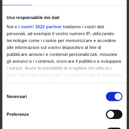
Uso responsabile dei dati
ORGANIZZAZIONE
Noi e
i nostri 1022 partner
trattiamo i vostri dati
personali, ad esempio il vostro numero IP, utilizzando
GOVERNANCE
tecnologie come i cookie per memorizzare e accedere
alle informazioni sul vostro dispositivo al fine di
COMMISSIONI
pubblicare annunci e contenuti personalizzati, misurare
gli annunci e i contenuti, ricercare il pubblico e sviluppare
UFFICI E STRUTTURE DI SERVIZIO
i servizi. Avete la possibilità di scegliere chi utilizza i
vostri dati e per quali scopi. Le vostre scelte in materia di
SERVIZI DI SEGRETERIA STUDENTI
privacy sono applicabili solo su questa proprietà digitale
in cui avete effettuato le vostre scelte. È possibile
STRUTTURE DEL DIPARTIMENTO
Selezione
modificare o revocare il proprio consenso in qualsiasi
Necessari
del
BIBLIOTECHE
momento dalla Dichiarazione sui cookie o facendo clic
consenso
sull'icona di attivazione della privacy.
Preferenze
CENTRI
Con il tuo consenso, vorremmo anche:
LABORATORI