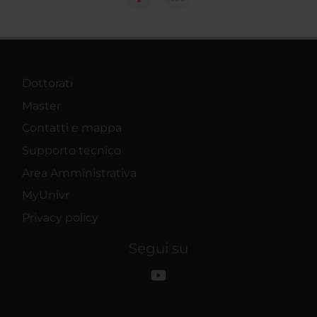
Dottorati
Master
Contatti e mappa
Supporto tecnico
Area Amministrativa
MyUnivr
Privacy policy
Segui su