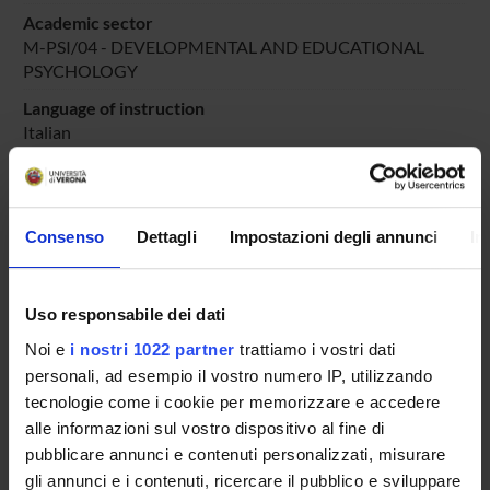
Academic sector
M-PSI/04 - DEVELOPMENTAL AND EDUCATIONAL
PSYCHOLOGY
Language of instruction
Italian
Period
PERIODO DIDATTICO
dal Sep 23, 2022 al Jun 30, 2023.
Consenso
Dettagli
Impostazioni degli annunci
In
Course news
Seminars related to the course
Uso responsabile dei dati
LESSON TIMETABLE
Noi e
i nostri 1022 partner
trattiamo i vostri dati
personali, ad esempio il vostro numero IP, utilizzando
Go to lesson schedule
tecnologie come i cookie per memorizzare e accedere
alle informazioni sul vostro dispositivo al fine di
pubblicare annunci e contenuti personalizzati, misurare
gli annunci e i contenuti, ricercare il pubblico e sviluppare