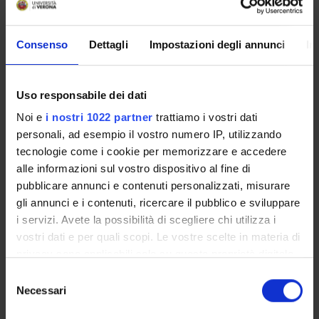
trent'anni.
Project Team:
Consenso
Dettagli
Impostazioni degli annunci
In
Till Mostowlansky (Principal Investigator)
Mukaram Toktogulova (Senior Research Associate)
Uso responsabile dei dati
Fabio Vicini (Senior Research Associate)
Noi e
i nostri 1022 partner
trattiamo i vostri dati
Mohammad Javaid (Research Assistant)
personali, ad esempio il vostro numero IP, utilizzando
Zarina Urmanbetova (Postdoctoral Fellow)
tecnologie come i cookie per memorizzare e accedere
Gulzhan Begeyeva (PhD candidate)
alle informazioni sul vostro dispositivo al fine di
pubblicare annunci e contenuti personalizzati, misurare
Pol Llopart i Olivella (PhD candidate)
gli annunci e i contenuti, ricercare il pubblico e sviluppare
i servizi. Avete la possibilità di scegliere chi utilizza i
vostri dati e per quali scopi. Le vostre scelte in materia di
PROJECT PARTICIPANTS
privacy sono applicabili solo su questa proprietà digitale
in cui avete effettuato le vostre scelte. È possibile
Fabio Vicini
Selezione
modificare o revocare il proprio consenso in qualsiasi
Associate Professor
Necessari
del
momento dalla Dichiarazione sui cookie o facendo clic
consenso