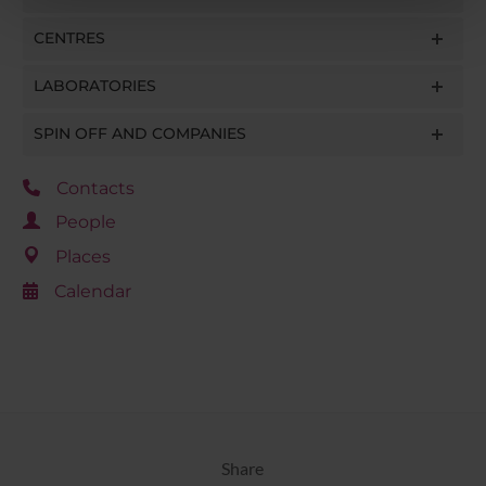
pubblicità e social media, i quali potrebbero combinarle
CENTRES
con altre informazioni che hai fornito loro o che hanno
raccolto dal tuo utilizzo dei loro servizi.
LABORATORIES
SPIN OFF AND COMPANIES
Contacts
People
Places
Calendar
Share