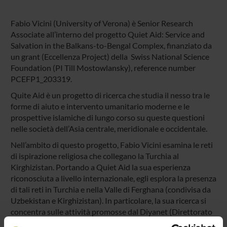
Fabio Vicini (University of Verona) è Senior Research
Associate all’interno del progetto Quiet Aid: Service and
Salvation in the Balkans-to-Bengal Complex, finanziato da
un grant (Eccellenza Project) della Swiss National Science
Foundation (PI Till Mostowlansky), reference number
PCEFP1_203319.
Quite Aid è un progetto di ricerca che studia il nesso tra le
forme di aiuto e intervento umanitario moderne e le
prospettive islamiche di lungo corso su queste questioni
nelle società dell’Asia centrale, meridionale e occidentale.
Nell’ambito di questo progetto, Fabio Vicini esamina le reti
di ispirazione religiosa che collegano la Turchia al
Kirghizistan. Portando a Quiet Aid la sua esperienza
riconosciuta a livello internazionale, egli esplora la presenza
di tali reti in Turchia e nella Valle di Ferghana (condivisa da
Uzbekistan e Kirghizistan). In particolare, la sua ricerca si
concentra sulle attività promosse dal Diyanet (Direttorato
degli Affari Religiosi di Turchia) in Kirghizistan negli ultimi