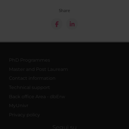
Share
PhD Programmes
Master and Post Lauream
Contact information
Technical support
Back office Area - dbErw
MyUnivr
Privacy policy
Segui su