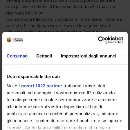
tutti gli avvisi relativi al tuo corso di studi nella tua area
riservata MyUnivr.
In questo portale potrai visualizzare informazioni, risorse e
servizi utili che riguardano la tua carriera universitaria
(libretto online, gestione della carriera Esse3, corsi e-
learning, email istituzionale, modulistica di segreteria,
procedure amministrative, ecc.).
Entra in MyUnivr con le tue credenziali GIA: solo così
Consenso
Dettagli
Impostazioni degli annunci
In
potrai ricevere notifica di tutti gli avvisi dei tuoi docenti e
della tua segreteria via mail e anche tramite l'app Univr.
Uso responsabile dei dati
MYUNIVR
Noi e
i nostri 1022 partner
trattiamo i vostri dati
personali, ad esempio il vostro numero IP, utilizzando
tecnologie come i cookie per memorizzare e accedere
Presentazione
alle informazioni sul vostro dispositivo al fine di
Come iscriversi
pubblicare annunci e contenuti personalizzati, misurare
Insegnamenti
gli annunci e i contenuti, ricercare il pubblico e sviluppare
i servizi. Avete la possibilità di scegliere chi utilizza i
Calendario didattico