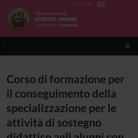
Segui su
Toggl
Corso di formazione per
il conseguimento della
specializzazione per le
attività di sostegno
didattico agli alunni con