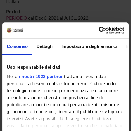
Italian
Period
PERIODO
dal Dec 6, 2021 al Jul 31, 2022.
Course news
Seminars related to the course
Consenso
Dettagli
Impostazioni degli annunci
In
LESSON TIMETABLE
Uso responsabile dei dati
Go to lesson schedule
Noi e
i nostri 1022 partner
trattiamo i vostri dati
personali, ad esempio il vostro numero IP, utilizzando
tecnologie come i cookie per memorizzare e accedere
alle informazioni sul vostro dispositivo al fine di
Overview
pubblicare annunci e contenuti personalizzati, misurare
Enrolment Policy
gli annunci e i contenuti, ricercare il pubblico e sviluppare
Courses
i servizi. Avete la possibilità di scegliere chi utilizza i
Academic Calendar
vostri dati e per quali scopi. Le vostre scelte in materia di
Lesson timetable