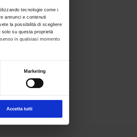
utilizzando tecnologie come i
re annunci e contenuti
vete la possibilità di scegliere
li solo su questa proprietà
consenso in qualsiasi momento
alche metro,
Marketing
e specifiche (impronte
ezione dettagli
. Puoi
Accetta tutti
l media e per analizzare il
ostri partner che si occupano
azioni che hai fornito loro o