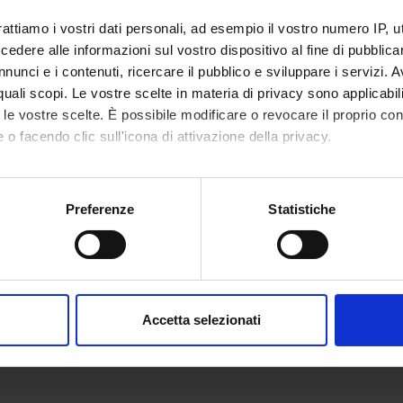
rattiamo i vostri dati personali, ad esempio il vostro numero IP, 
dere alle informazioni sul vostro dispositivo al fine di pubblica
nunci e i contenuti, ricercare il pubblico e sviluppare i servizi. A
r quali scopi. Le vostre scelte in materia di privacy sono applicabi
to le vostre scelte. È possibile modificare o revocare il proprio 
 o facendo clic sull'icona di attivazione della privacy.
mo anche:
oni sulla tua posizione geografica, con un'approssimazione di qu
Preferenze
Statistiche
spositivo, scansionandolo attivamente alla ricerca di caratteristich
aborati i tuoi dati personali e imposta le tue preferenze nella
s
consenso in qualsiasi momento dalla Dichiarazione sui cookie.
Accetta selezionati
nalizzare contenuti ed annunci, per fornire funzionalità dei socia
inoltre informazioni sul modo in cui utilizzi il nostro sito con i n
icità e social media, i quali potrebbero combinarle con altre inform
lizzo dei loro servizi.