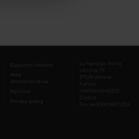
Lungadige Porta
Supporto tecnico
Vittoria, 17
Area
37129 Verona
Amministrativa
Partita
IVA01541040232
MyUnivr
Codice
Privacy policy
Fiscale93009870234