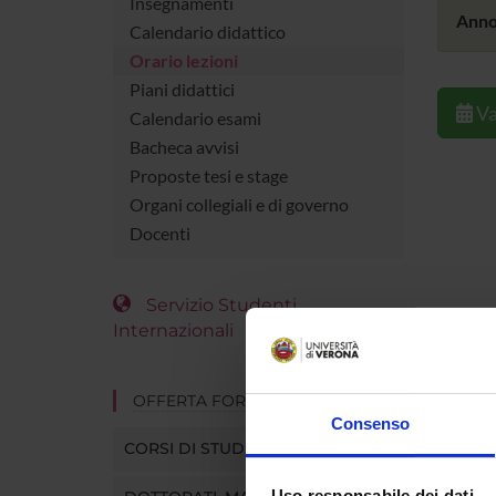
Insegnamenti
Anno
Calendario didattico
Orario lezioni
Piani didattici
Va
Calendario esami
Bacheca avvisi
Proposte tesi e stage
Organi collegiali e di governo
Docenti
Servizio Studenti
Internazionali
OFFERTA FORMATIVA
Consenso
CORSI DI STUDIO
Uso responsabile dei dati