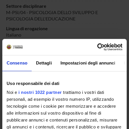
Settore disciplinare
M-PSI/04 - PSICOLOGIA DELLO SVILUPPO E
PSICOLOGIA DELL'EDUCAZIONE
Lingua di erogazione
Italiano
Periodo
DIDATTICA SOSTEGNO
dal 4-ott-2024 al 30-giu-2025.
Consenso
Dettagli
Impostazioni degli annunci
In
Avvisi relativi al corso
Seminari relativi al corso
Uso responsabile dei dati
ORARIO LEZIONI
Noi e
i nostri 1022 partner
trattiamo i vostri dati
personali, ad esempio il vostro numero IP, utilizzando
Vai all'orario delle lezioni
tecnologie come i cookie per memorizzare e accedere
alle informazioni sul vostro dispositivo al fine di
pubblicare annunci e contenuti personalizzati, misurare
gli annunci e i contenuti, ricercare il pubblico e sviluppare