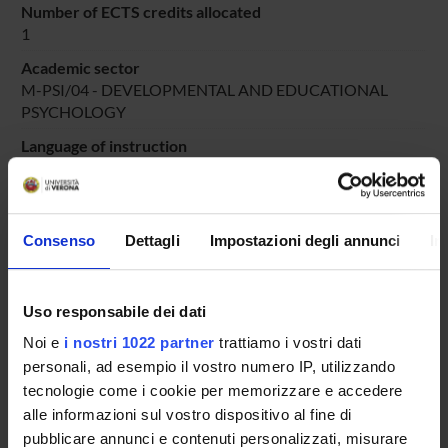
Number of ECTS credits allocated
1
Academic sector
M-PSI/04 - DEVELOPMENTAL AND EDUCATIONAL
PSYCHOLOGY
Language of instruction
Italian
Period
DIDATTICA SOSTEGNO
dal Oct 4, 2024 al Jun 30, 2025.
Consenso
Dettagli
Impostazioni degli annunci
In
Course news
Seminars related to the course
Uso responsabile dei dati
Noi e
i nostri 1022 partner
trattiamo i vostri dati
LESSON TIMETABLE
personali, ad esempio il vostro numero IP, utilizzando
tecnologie come i cookie per memorizzare e accedere
Go to lesson schedule
alle informazioni sul vostro dispositivo al fine di
pubblicare annunci e contenuti personalizzati, misurare