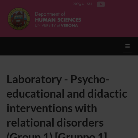
Segui su
Toggl
Laboratory - Psycho-
educational and didactic
interventions with
relational disorders
(Group 1) [Gruppo 1]