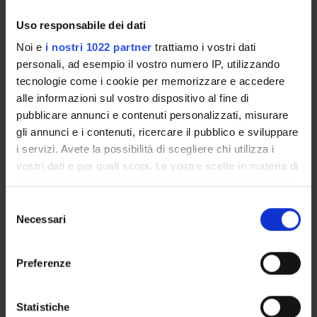
Exam calendar
Uso responsabile dei dati
Notices
Thesis and internship proposals
Noi e
i nostri 1022 partner
trattiamo i vostri dati
Governing bodies
personali, ad esempio il vostro numero IP, utilizzando
tecnologie come i cookie per memorizzare e accedere
Faculty staff
alle informazioni sul vostro dispositivo al fine di
Documents
pubblicare annunci e contenuti personalizzati, misurare
Student orientation
gli annunci e i contenuti, ricercare il pubblico e sviluppare
i servizi. Avete la possibilità di scegliere chi utilizza i
STUDYING
vostri dati e per quali scopi. Le vostre scelte in materia di
privacy sono applicabili solo su questa proprietà digitale
COURSES
in cui avete effettuato le vostre scelte. È possibile
Selezione
modificare o revocare il proprio consenso in qualsiasi
Necessari
del
PHD PROGRAMMES AND POSTGRADUATE
momento dalla Dichiarazione sui cookie o facendo clic
consenso
TRAINING
sull'icona di attivazione della privacy.
Preferenze
Contacts
Con il tuo consenso, vorremmo anche:
People
raccogliere informazioni sulla tua posizione
Statistiche