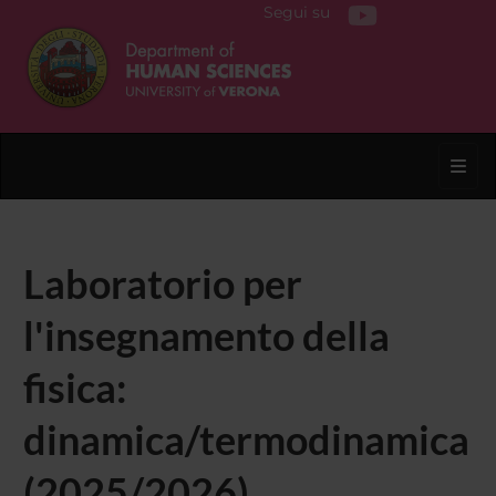
Segui su
Toggl
Laboratorio per
l'insegnamento della
fisica:
dinamica/termodinamica
(2025/2026)