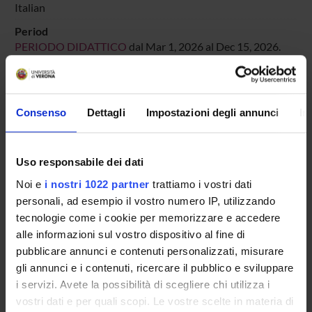
Italian
Period
PERIODO DIDATTICO
dal Mar 1, 2026 al Dec 15, 2026.
Course news
Seminars related to the course
Consenso
Dettagli
Impostazioni degli annunci
In
LESSON TIMETABLE
Uso responsabile dei dati
Go to lesson schedule
Noi e
i nostri 1022 partner
trattiamo i vostri dati
personali, ad esempio il vostro numero IP, utilizzando
tecnologie come i cookie per memorizzare e accedere
alle informazioni sul vostro dispositivo al fine di
Overview
pubblicare annunci e contenuti personalizzati, misurare
Enrolment Policy
gli annunci e i contenuti, ricercare il pubblico e sviluppare
Courses
i servizi. Avete la possibilità di scegliere chi utilizza i
Academic Calendar
vostri dati e per quali scopi. Le vostre scelte in materia di
Lesson timetable