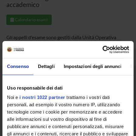
accademico
Calendario esami
Gli appelli d'esame sono gestiti dalla Unità Operativa
Consultazione e iscrizione agli appelli d'esame sistema
ESSE3
. Per problemi inerenti allo smarrimento della
password di accesso ai servizi on-line si prega di rivolgersi
Consenso
Dettagli
Impostazioni degli annunci
In
al supporto informatico della Scuola.
Leggi le risposte alle domande più frequenti - F.A.Q.
Uso responsabile dei dati
Iscrizione Esami
Noi e
i nostri 1022 partner
trattiamo i vostri dati
personali, ad esempio il vostro numero IP, utilizzando
tecnologie come i cookie per memorizzare e accedere
alle informazioni sul vostro dispositivo al fine di
Presentazione
pubblicare annunci e contenuti personalizzati, misurare
Come iscriversi
gli annunci e i contenuti, ricercare il pubblico e sviluppare