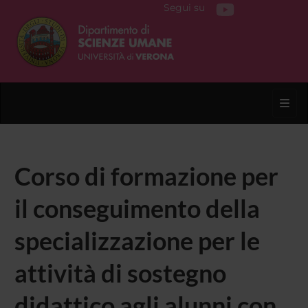
Segui su
Toggl
Corso di formazione per
il conseguimento della
specializzazione per le
attività di sostegno
didattico agli alunni con