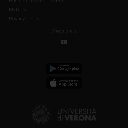
Back office Area - dbErw
MyUnivr
Privacy policy
Segui su