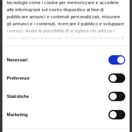
tecnologie come i cookie per memorizzare e accedere
STUDENT ADMINISTRATION OFFICES
alle informazioni sul vostro dispositivo al fine di
pubblicare annunci e contenuti personalizzati, misurare
DEPARTMENT FACILITIES
gli annunci e i contenuti, ricercare il pubblico e sviluppare
i servizi. Avete la possibilità di scegliere chi utilizza i
LIBRARIES
vostri dati e per quali scopi. Le vostre scelte in materia di
privacy sono applicabili solo su questa proprietà digitale
CENTRES
in cui avete effettuato le vostre scelte. È possibile
Selezione
modificare o revocare il proprio consenso in qualsiasi
LABORATORIES
Necessari
del
momento dalla Dichiarazione sui cookie o facendo clic
consenso
SPIN OFF AND COMPANIES
sull'icona di attivazione della privacy.
Preferenze
COMMUNAL AREA
Con il tuo consenso, vorremmo anche:
raccogliere informazioni sulla tua posizione
Statistiche
Contacts
geografica, con un'approssimazione di qualche
People
metro,
Marketing
Identificare il tuo dispositivo, scansionandolo
Places
attivamente alla ricerca di caratteristiche specifiche
Calendar
(impronte digitali).