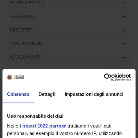
THIRD MISSION
RESEARCH
PROJECTS
PUBLICATIONS
ASSIGNMENTS
ORGANISATION
Consenso
Dettagli
Impostazioni degli annunci
In
GOVERNANCE
Uso responsabile dei dati
COMMITTEES
Noi e
i nostri 1022 partner
trattiamo i vostri dati
DEPARTMENT ADMINISTRATION OFFICES
personali, ad esempio il vostro numero IP, utilizzando