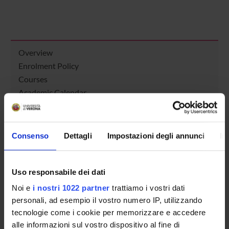
Overview
Enrolment Policy
Courses
Academic Calendar
Lesson timetable
Degree Programme
Exam calendar
Consenso
Dettagli
Impostazioni degli annunci
In
Notices
Thesis and internship proposals
Governing bodies
Uso responsabile dei dati
Faculty staff
Noi e
i nostri 1022 partner
trattiamo i vostri dati
personali, ad esempio il vostro numero IP, utilizzando
tecnologie come i cookie per memorizzare e accedere
STUDYING
alle informazioni sul vostro dispositivo al fine di