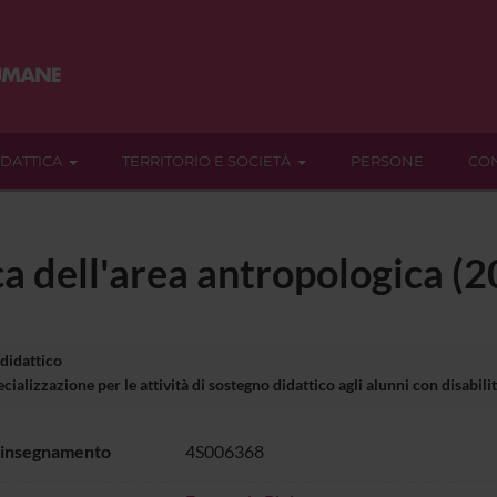
IDATTICA
TERRITORIO E SOCIETÀ
PERSONE
CON
ca dell'area antropologica 
 didattico
ializzazione per le attività di sostegno didattico agli alunni con disabil
 insegnamento
4S006368