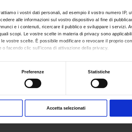
rattiamo i vostri dati personali, ad esempio il vostro numero IP, 
dere alle informazioni sul vostro dispositivo al fine di pubblica
nunci e i contenuti, ricercare il pubblico e sviluppare i servizi. A
r quali scopi. Le vostre scelte in materia di privacy sono applicabi
to le vostre scelte. È possibile modificare o revocare il proprio 
 o facendo clic sull'icona di attivazione della privacy.
mo anche:
oni sulla tua posizione geografica, con un'approssimazione di qu
Preferenze
Statistiche
spositivo, scansionandolo attivamente alla ricerca di caratteristich
aborati i tuoi dati personali e imposta le tue preferenze nella
s
consenso in qualsiasi momento dalla Dichiarazione sui cookie.
Accetta selezionati
nalizzare contenuti ed annunci, per fornire funzionalità dei socia
inoltre informazioni sul modo in cui utilizzi il nostro sito con i n
icità e social media, i quali potrebbero combinarle con altre inform