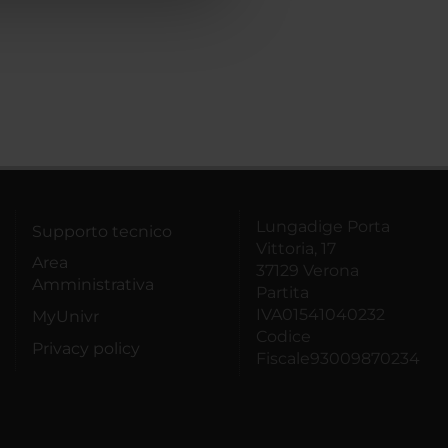
Lungadige Porta
Supporto tecnico
Vittoria, 17
Area
37129 Verona
Amministrativa
Partita
IVA01541040232
MyUnivr
Codice
Privacy policy
Fiscale93009870234