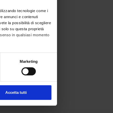
utilizzando tecnologie come i
re annunci e contenuti
vete la possibilità di scegliere
li solo su questa proprietà
consenso in qualsiasi momento
alche metro,
Marketing
e specifiche (impronte
ezione dettagli
. Puoi
Accetta tutti
l media e per analizzare il
ostri partner che si occupano
azioni che hai fornito loro o