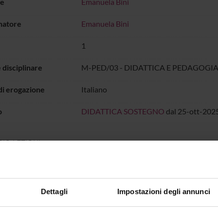
e
Emanuela Bini
natore
Emanuela Bini
1
 disciplinare
M-PED/03 - DIDATTICA E PEDAGOGIA
di erogazione
Italiano
o
DIDATTICA SOSTEGNO
dal 25-ott-2025
IO LEZIONI
all'orario delle lezioni
Dettagli
Impostazioni degli annunci