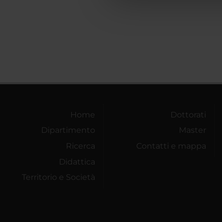
che hanno raccolto dal tuo uti
Home
Dottorati
Dipartimento
Master
Ricerca
Contatti e mappa
Didattica
Territorio e Società