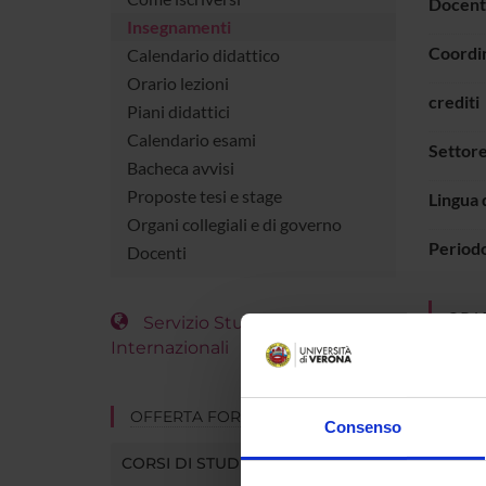
Docent
Insegnamenti
Coordi
Calendario didattico
Orario lezioni
crediti
Piani didattici
Calendario esami
Settore
Bacheca avvisi
Proposte tesi e stage
Lingua 
Organi collegiali e di governo
Period
Docenti
ORAR
Servizio Studenti
Internazionali
Vai 
OFFERTA FORMATIVA
Consenso
CORSI DI STUDIO