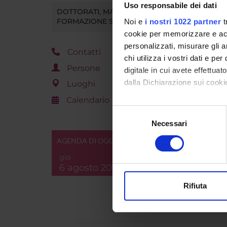
Uso responsabile dei dati
DOTTORATI, MASTER E
FORMAZIONE SUPERIORE
Noi e
i nostri 1022 partner
t
cookie per memorizzare e acce
personalizzati, misurare gli an
Contatti
chi utilizza i vostri dati e pe
Persone
digitale in cui avete effettua
dalla Dichiarazione sui cookie
Luoghi
Calendario
Con il tuo consenso, vorrem
Selezione
raccogliere informazi
Necessari
del
Identificare il tuo di
consenso
AGENDA DI OGGI
digitali).
gio
Approfondisci come vengono el
6 agosto 2026
modificare o ritirare il tuo 
Rifiuta
Utilizziamo i cookie per perso
nostro traffico. Condividiamo 
di analisi dei dati web, pubbl