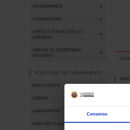
GOVERNANCE
COMMISSIONI
UFFICI E STRUTTURE DI
SERVIZIO
SERVIZI DI SEGRETERIA
STUDENTI
Dida
STRUTTURE DEL DIPARTIMENTO
INS
BIBLIOTECHE
Insegna
Clicca s
CENTRI
LABORATORI
Consenso
SPIN OFF E AZIENDE
CORS