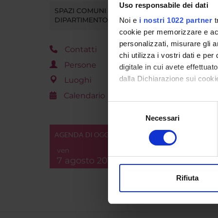
Uso responsabile dei dati
SPAZI COMUNI DEL
DIPARTIMENTO
Noi e
i nostri 1022 partner
t
Corso 
cookie per memorizzare e acce
per il
personalizzati, misurare gli an
conseg
Contatti
chi utilizza i vostri dati e pe
specia
Persone
le atti
digitale in cui avete effettua
sosteg
dalla Dichiarazione sui cookie
Luoghi
agli a
Calendario
disabil
Con il tuo consenso, vorrem
Selezione
scuol
raccogliere informazi
Necessari
del
Identificare il tuo di
consenso
AGENDA DI OGGI
digitali).
ven
Approfondisci come vengono el
7 agosto 2026
modificare o ritirare il tuo 
Rifiuta
Utilizziamo i cookie per perso
nostro traffico. Condividiamo 
di analisi dei dati web, pubbl