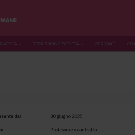
IDATTICA
TERRITORIO E SOCIETÀ
PERSONE
CON
sente dal
30 giugno 2025
ca
Professore a contratto