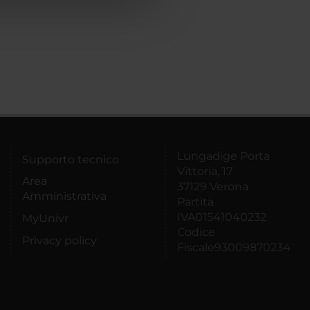
Lungadige Porta
Supporto tecnico
Vittoria, 17
Area
37129 Verona
Amministrativa
Partita
IVA01541040232
MyUnivr
Codice
Privacy policy
Fiscale93009870234