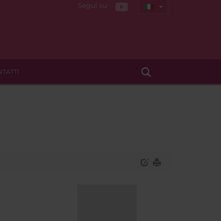
Segui su
TATTI