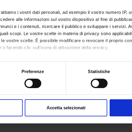
rattiamo i vostri dati personali, ad esempio il vostro numero IP, 
di formazione
T.i.c. 75 nuove tecnologie per
3
dere alle informazioni sul vostro dispositivo al fine di pubblica
l'apprendimento per la scuola
nunci e i contenuti, ricercare il pubblico e sviluppare i servizi. A
uimento della
primaria (2023/2024)
r quali scopi. Le vostre scelte in materia di privacy sono applicabi
lizzazione per
vità di
to le vostre scelte. È possibile modificare o revocare il proprio 
no didattico
 o facendo clic sull'icona di attivazione della privacy.
lunni con
ità nella
mo anche:
a PRIMARIA
oni sulla tua posizione geografica, con un'approssimazione di qu
Preferenze
Statistiche
spositivo, scansionandolo attivamente alla ricerca di caratteristich
aborati i tuoi dati personali e imposta le tue preferenze nella
s
consenso in qualsiasi momento dalla Dichiarazione sui cookie.
Accetta selezionati
nalizzare contenuti ed annunci, per fornire funzionalità dei socia
inoltre informazioni sul modo in cui utilizzi il nostro sito con i n
icità e social media, i quali potrebbero combinarle con altre inform