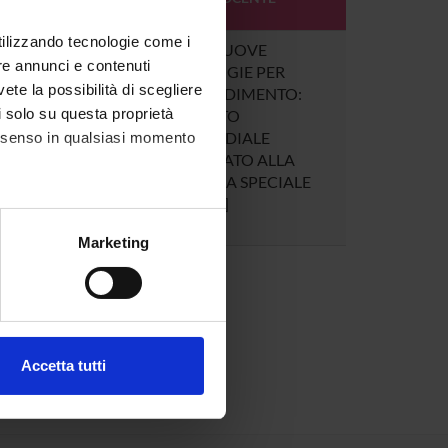
DOCENTE
utilizzando tecnologie come i
2
T.I.C. 50 NUOVE
re annunci e contenuti
TECNOLOGIE PER
vete la possibilità di scegliere
L'APPRENDIMENTO:
li solo su questa proprietà
PRODOTTO
MULTIMEDIALE
consenso in qualsiasi momento
FINALIZZATO ALLA
DIDATTICA SPECIALE
[Gruppo 2]
alche metro,
Marketing
e specifiche (impronte
ezione dettagli
. Puoi
Accetta tutti
l media e per analizzare il
ostri partner che si occupano
azioni che hai fornito loro o