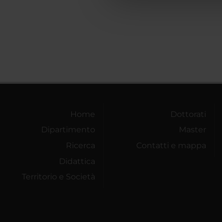
che hanno raccolto dal tuo uti
Home
Dottorati
Dipartimento
Master
Ricerca
Contatti e mappa
Didattica
Territorio e Società