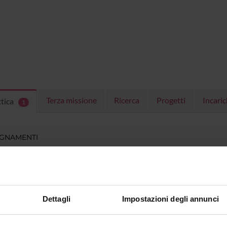
Terza missione
Ricerca
Progetti
Incaric
ttica
1
EGNAMENTI
menti attivi nel periodo selezionato:
1
.
ull'insegnamento per vedere orari e dettagli del corso.
Dettagli
Impostazioni degli annunci
O
NOME
CREDITI
TOTALI