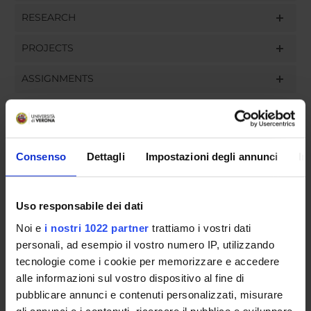
RESEARCH
PROJECTS
ASSIGNMENTS
ORGANISATION
Consenso
Dettagli
Impostazioni degli annunci
In
GOVERNANCE
Uso responsabile dei dati
COMMITTEES
Noi e
i nostri 1022 partner
trattiamo i vostri dati
personali, ad esempio il vostro numero IP, utilizzando
DEPARTMENT ADMINISTRATION OFFICES
tecnologie come i cookie per memorizzare e accedere
STUDENT ADMINISTRATION OFFICES
alle informazioni sul vostro dispositivo al fine di
pubblicare annunci e contenuti personalizzati, misurare
DEPARTMENT FACILITIES