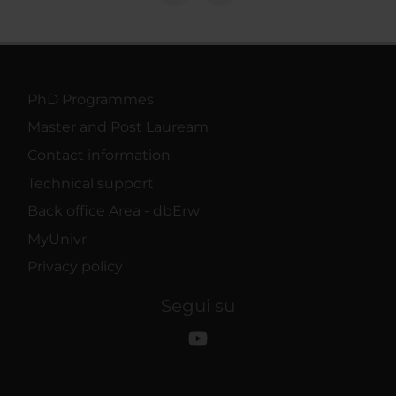
PhD Programmes
Master and Post Lauream
Contact information
Technical support
Back office Area - dbErw
MyUnivr
Privacy policy
Segui su