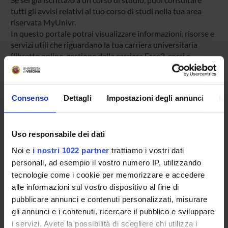
tutti gli avvisi relativi al tuo corso di studi nella tua area
riservata MyUnivr.
In questo portale potrai visualizzare informazioni, risorse e
servizi utili che riguardano la tua carriera universitaria
(libretto online, gestione della carriera Esse3, corsi e-
learning, email istituzionale, modulistica di segreteria,
procedure amministrative, ecc.).
Entra in MyUnivr con le tue credenziali GIA: solo così
Consenso
Dettagli
Impostazioni degli annunci
In
potrai ricevere notifica di tutti gli avvisi dei tuoi docenti e
della tua segreteria via mail e anche tramite l'app Univr.
Uso responsabile dei dati
MYUNIVR
Noi e
i nostri 1022 partner
trattiamo i vostri dati
personali, ad esempio il vostro numero IP, utilizzando
tecnologie come i cookie per memorizzare e accedere
Presentazione
alle informazioni sul vostro dispositivo al fine di
Come iscriversi
pubblicare annunci e contenuti personalizzati, misurare
Insegnamenti
gli annunci e i contenuti, ricercare il pubblico e sviluppare
i servizi. Avete la possibilità di scegliere chi utilizza i
Calendario didattico