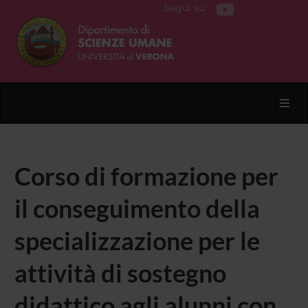
Segui su
Toggl
Corso di formazione per
il conseguimento della
specializzazione per le
attività di sostegno
didattico agli alunni con