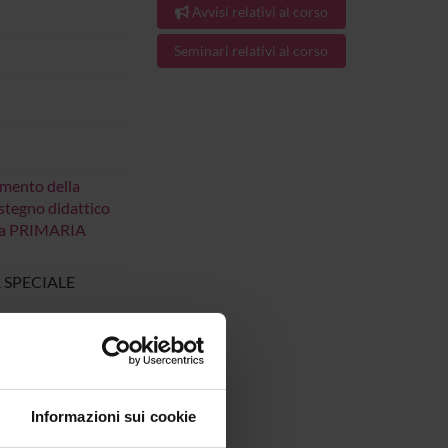
Avvisi relativi al corso
Seminari relativi al corso
imento della
ostegno didattico
uola PRIMARIA
 SPECIALE
1.
Informazioni sui cookie