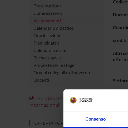
Codice
Presentazione
Come iscriversi
Docent
Insegnamenti
Coordi
Calendario didattico
Orario lezioni
crediti
Piani didattici
Calendario esami
Altri co
Bacheca avvisi
offerto
Proposte tesi e stage
Organi collegiali e di governo
Docenti
Settore
Lingua 
Servizio Studenti
Internazionali
Sede
Period
Consenso
OFFERTA FORMATIVA