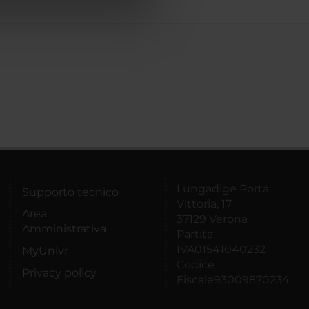
azioni che hai fornito loro o
Lungadige Porta
Supporto tecnico
Vittoria, 17
Area
37129 Verona
Amministrativa
Partita
IVA01541040232
MyUnivr
Codice
Privacy policy
Fiscale93009870234