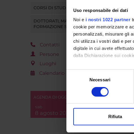
CORSI DI STUDIO
ORAR
Uso responsabile dei dati
Noi e
i nostri 1022 partner
t
DOTTORATI, MASTER E
Vai 
FORMAZIONE SUPERIORE
cookie per memorizzare e acce
personalizzati, misurare gli an
chi utilizza i vostri dati e pe
Contatti
digitale in cui avete effettua
Persone
dalla Dichiarazione sui cookie
Luoghi
Con il tuo consenso, vorrem
Calendario
Selezione
raccogliere informazi
Necessari
del
Identificare il tuo di
consenso
digitali).
AGENDA DI OGGI
Approfondisci come vengono el
sab
modificare o ritirare il tuo 
8 agosto 2026
Rifiuta
Utilizziamo i cookie per perso
nostro traffico. Condividiamo 