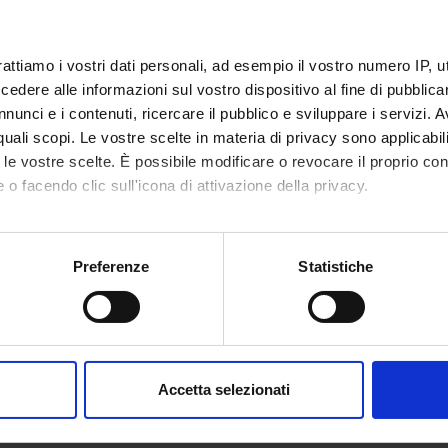
IO LEZIONI
rattiamo i vostri dati personali, ad esempio il vostro numero IP, 
all'orario delle lezioni
dere alle informazioni sul vostro dispositivo al fine di pubblica
nunci e i contenuti, ricercare il pubblico e sviluppare i servizi. A
r quali scopi. Le vostre scelte in materia di privacy sono applicabi
to le vostre scelte. È possibile modificare o revocare il proprio 
 o facendo clic sull'icona di attivazione della privacy.
mo anche:
oni sulla tua posizione geografica, con un'approssimazione di qu
Preferenze
Statistiche
spositivo, scansionandolo attivamente alla ricerca di caratteristich
aborati i tuoi dati personali e imposta le tue preferenze nella
s
consenso in qualsiasi momento dalla Dichiarazione sui cookie.
Accetta selezionati
nalizzare contenuti ed annunci, per fornire funzionalità dei socia
inoltre informazioni sul modo in cui utilizzi il nostro sito con i n