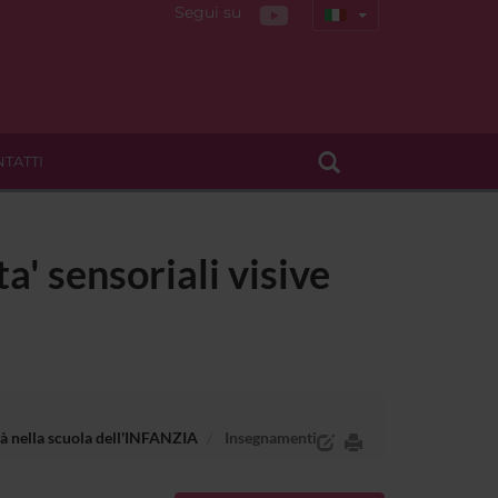
Segui su
TATTI
a' sensoriali visive
ità nella scuola dell'INFANZIA
Insegnamenti