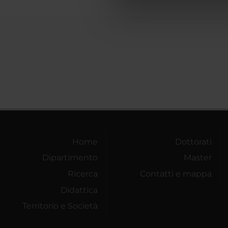
di analisi dei dati web, pubbl
che hanno raccolto dal tuo uti
Home
Dottorati
Dipartimento
Master
Ricerca
Contatti e mappa
Didattica
Territorio e Società