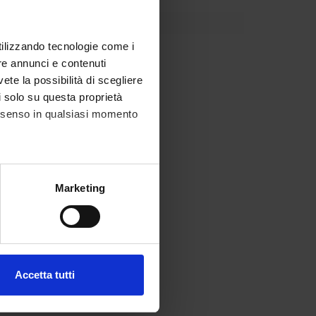
utilizzando tecnologie come i
re annunci e contenuti
vete la possibilità di scegliere
li solo su questa proprietà
consenso in qualsiasi momento
alche metro,
Marketing
e specifiche (impronte
ezione dettagli
. Puoi
Accetta tutti
l media e per analizzare il
ostri partner che si occupano