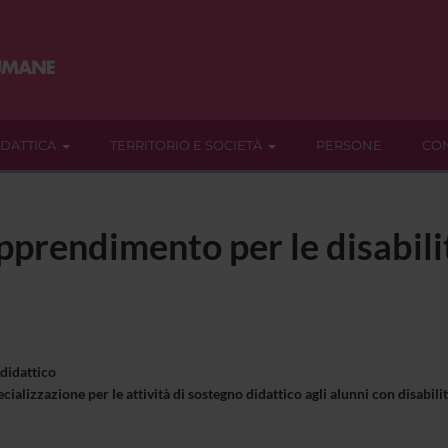
IDATTICA
TERRITORIO E SOCIETÀ
PERSONE
CON
pprendimento per le disabilit
 didattico
ializzazione per le attività di sostegno didattico agli alunni con disabil