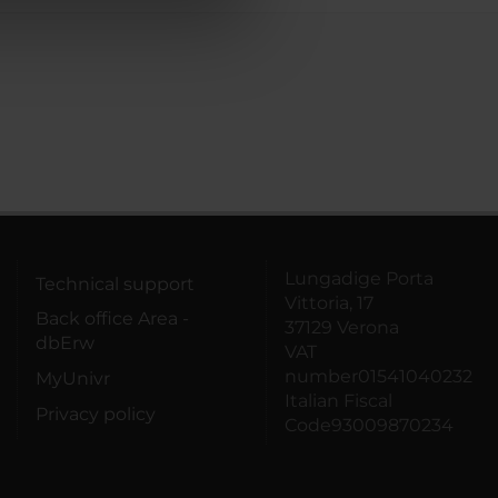
azioni che hai fornito loro o
Lungadige Porta
Technical support
Vittoria, 17
Back office Area -
37129 Verona
dbErw
VAT
number01541040232
MyUnivr
Italian Fiscal
Privacy policy
Code93009870234