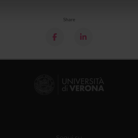
icità e social media, i quali potrebbero combinarle con altre inform
lizzo dei loro servizi.
Share
Segui su