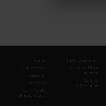
di analisi dei dati web, pubbl
che hanno raccolto dal tuo uti
Home
PhD Programmes
Department
Master and Post
Lauream
Research
Contact
Teaching
information
Community
Engagement