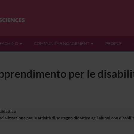
EACHING
COMMUNITY ENGAGEMENT
PEOPLE
pprendimento per le disabilit
 didattico
ializzazione per le attività di sostegno didattico agli alunni con disabil