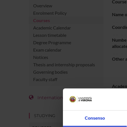
Course
Overview
Enrolment Policy
Name of
Courses
Coordi
Academic Calendar
Lesson timetable
Number
Degree Programme
allocat
Exam calendar
Notices
Other a
Thesis and internship proposals
Governing bodies
Faculty staff
Academ
International Students
Languag
STUDYING
Locatio
Consenso