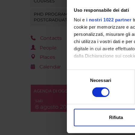
COURSES
Period
Uso responsabile dei dati
PHD PROGRAMMES AND
Noi e
i nostri 1022 partner
t
POSTGRADUATE TRAINING
LESS
cookie per memorizzare e acce
personalizzati, misurare gli an
Go t
Contacts
chi utilizza i vostri dati e pe
People
digitale in cui avete effettua
dalla Dichiarazione sui cookie
Places
Calendar
Con il tuo consenso, vorrem
Selezione
raccogliere informazi
Necessari
del
Identificare il tuo di
consenso
AGENDA DI OGGI
digitali).
sab
Approfondisci come vengono el
8 agosto 2026
modificare o ritirare il tuo 
Rifiuta
Utilizziamo i cookie per perso
nostro traffico. Condividiamo 