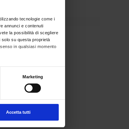
1.
utilizzando tecnologie come i
re annunci e contenuti
vete la possibilità di scegliere
li solo su questa proprietà
consenso in qualsiasi momento
alche metro,
Marketing
e specifiche (impronte
ezione dettagli
. Puoi
Accetta tutti
l media e per analizzare il
ostri partner che si occupano