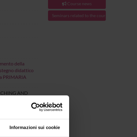
Course news
Seminars related to the course
imento della
ostegno didattico
uola PRIMARIA
ACHING AND
Informazioni sui cookie