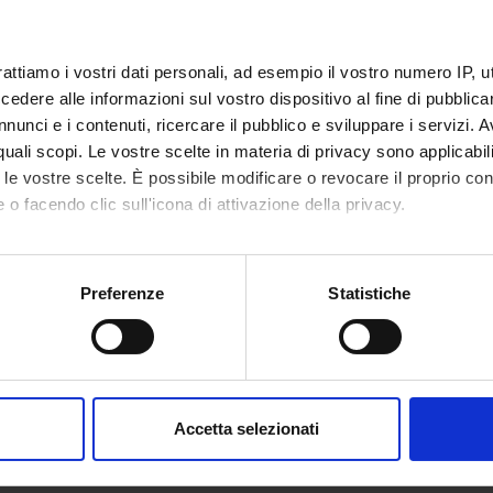
didattico
dal Nov 16, 2020 al Jun 30, 202
rattiamo i vostri dati personali, ad esempio il vostro numero IP, 
ON TIMETABLE
dere alle informazioni sul vostro dispositivo al fine di pubblica
nunci e i contenuti, ricercare il pubblico e sviluppare i servizi. A
o lesson schedule
r quali scopi. Le vostre scelte in materia di privacy sono applicabi
to le vostre scelte. È possibile modificare o revocare il proprio 
 o facendo clic sull'icona di attivazione della privacy.
mo anche:
oni sulla tua posizione geografica, con un'approssimazione di qu
Preferenze
Statistiche
spositivo, scansionandolo attivamente alla ricerca di caratteristich
aborati i tuoi dati personali e imposta le tue preferenze nella
s
consenso in qualsiasi momento dalla Dichiarazione sui cookie.
Accetta selezionati
nalizzare contenuti ed annunci, per fornire funzionalità dei socia
inoltre informazioni sul modo in cui utilizzi il nostro sito con i n