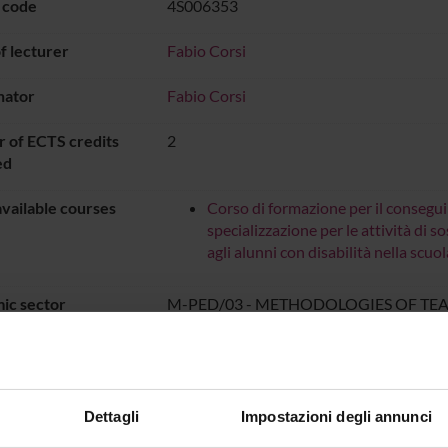
 code
4S006353
 lecturer
Fabio Corsi
nator
Fabio Corsi
 of ECTS credits
2
ed
vailable courses
Corso di formazione per il consegu
specializzazione per le attività di s
agli alunni con disabilità nella sc
ic sector
M-PED/03 - METHODOLOGIES OF TE
SPECIAL EDUCATION
e of instruction
Italian
n
VERONA
Dettagli
Impostazioni degli annunci