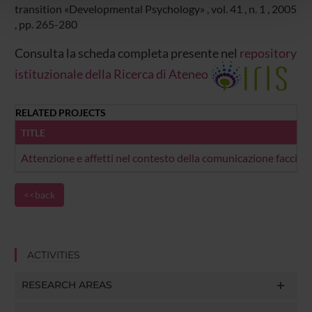
transition
«Developmental Psychology»
, vol.
41
, n.
1
,
2005
pubblicità e social media, i quali potrebbero combinarle
,
pp. 265-280
con altre informazioni che hai fornito loro o che hanno
raccolto dal tuo utilizzo dei loro servizi.
Consulta la scheda completa presente nel
repository
istituzionale della Ricerca di Ateneo
RELATED PROJECTS
TITLE
Attenzione e affetti nel contesto della comunicazione faccia-a
<<back
ACTIVITIES
RESEARCH AREAS