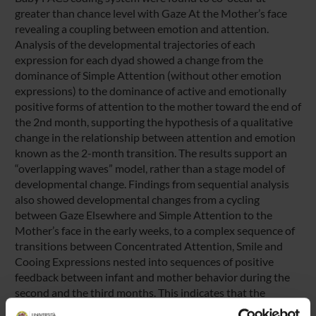
greater than chance level with Gaze At the Mother’s face
revealing a coupling between emotion and attention.
Analysis of the developmental trajectories of each
expression for each dyad showed a change from the
dominance of Simple Attention (without other emotion
expressions) to the dominance of active and emotionally
positive forms of attention to the mother toward the end of
the 2nd month, supporting the hypothesis of a qualitative
change in the relationship between attention and emotion
known as the 2-month transition. The results support an
“overlapping waves” model, rather than a stage model of
developmental change. Findings from sequential analysis
also showed developmental changes from a cycling
between Gaze Elsewhere and Simple Attention to the
Mother’s face in the early weeks, to a complex sequence of
transitions between Concentrated Attention, Smile and
Cooing Expressions nested into sequences of positive
feedback between infant and mother behavior during the
second and the third months. This indicates that the
relationship between receptive and approaching patterns