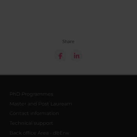
Share
PhD Programmes
Master and Post Lauream
Contact information
Technical support
Back office Area - dbErw