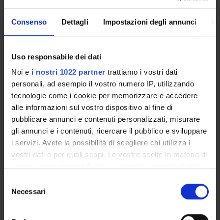
Consenso
Dettagli
Impostazioni degli annunci
In
Presentazione
Come iscriversi
Uso responsabile dei dati
Insegnamenti
Calendario didattico
Noi e
i nostri 1022 partner
trattiamo i vostri dati
Orario lezioni
personali, ad esempio il vostro numero IP, utilizzando
tecnologie come i cookie per memorizzare e accedere
Piani didattici
alle informazioni sul vostro dispositivo al fine di
Calendario esami
pubblicare annunci e contenuti personalizzati, misurare
Bacheca avvisi
gli annunci e i contenuti, ricercare il pubblico e sviluppare
Proposte tesi e stage
i servizi. Avete la possibilità di scegliere chi utilizza i
Organi collegiali e di governo
vostri dati e per quali scopi. Le vostre scelte in materia di
Docenti
privacy sono applicabili solo su questa proprietà digitale
in cui avete effettuato le vostre scelte. È possibile
Selezione
modificare o revocare il proprio consenso in qualsiasi
Necessari
OFFERTA FORMATIVA
del
momento dalla Dichiarazione sui cookie o facendo clic
consenso
CORSI DI STUDIO
sull'icona di attivazione della privacy.