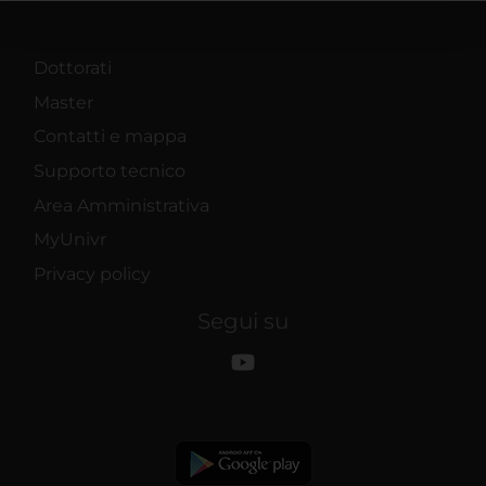
pubblicità e social media, i quali potrebbero combinarle
con altre informazioni che hai fornito loro o che hanno
raccolto dal tuo utilizzo dei loro servizi.
Dottorati
Master
Contatti e mappa
Supporto tecnico
Area Amministrativa
MyUnivr
Privacy policy
Segui su