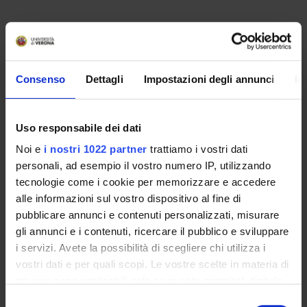
Presentazione
Consenso
Dettagli
Impostazioni degli annunci
In
Come iscriversi
Preparati con Univr
Conoscenze iniziali - Saperi Minimi (OFA)
Uso responsabile dei dati
Insegnamenti
Noi e
i nostri 1022 partner
trattiamo i vostri dati
Calendario didattico
personali, ad esempio il vostro numero IP, utilizzando
Orario lezioni
tecnologie come i cookie per memorizzare e accedere
Piani didattici
alle informazioni sul vostro dispositivo al fine di
Calendario esami
pubblicare annunci e contenuti personalizzati, misurare
Bacheca avvisi
gli annunci e i contenuti, ricercare il pubblico e sviluppare
Proposte tesi e stage
i servizi. Avete la possibilità di scegliere chi utilizza i
Organi collegiali e di governo
vostri dati e per quali scopi. Le vostre scelte in materia di
Docenti
privacy sono applicabili solo su questa proprietà digitale
Gestione carriere
in cui avete effettuato le vostre scelte. È possibile
Selezione