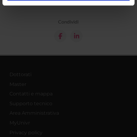
analizzare il nostro traffico. Condividiamo inoltre
informazioni sul modo in cui utilizzi il nostro sito con i
nostri partner che si occupano di analisi dei dati web,
Condividi
pubblicità e social media, i quali potrebbero combinarle
con altre informazioni che hai fornito loro o che hanno
raccolto dal tuo utilizzo dei loro servizi.
Dottorati
Master
Contatti e mappa
Supporto tecnico
Area Amministrativa
MyUnivr
Privacy policy