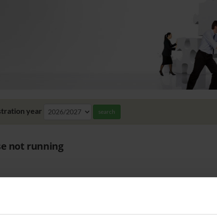
tration year
search
e not running