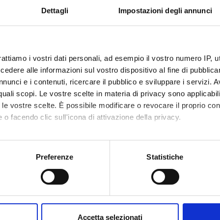
Dettagli
Impostazioni degli annunci
rattiamo i vostri dati personali, ad esempio il vostro numero IP, 
dere alle informazioni sul vostro dispositivo al fine di pubblica
nunci e i contenuti, ricercare il pubblico e sviluppare i servizi. A
r quali scopi. Le vostre scelte in materia di privacy sono applicabi
to le vostre scelte. È possibile modificare o revocare il proprio 
 o facendo clic sull'icona di attivazione della privacy.
mo anche:
oni sulla tua posizione geografica, con un'approssimazione di qu
Preferenze
Statistiche
spositivo, scansionandolo attivamente alla ricerca di caratteristich
aborati i tuoi dati personali e imposta le tue preferenze nella
s
consenso in qualsiasi momento dalla Dichiarazione sui cookie.
Accetta selezionati