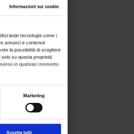
Informazioni sui cookie
utilizzando tecnologie come i
re annunci e contenuti
vete la possibilità di scegliere
li solo su questa proprietà
consenso in qualsiasi momento
alche metro,
Marketing
e specifiche (impronte
ezione dettagli
. Puoi
Accetta tutti