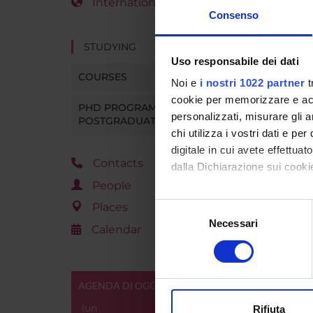
International Students
Consenso
STUDYING
Uso responsabile dei dati
COURSES
Noi e
i nostri 1022 partner
t
cookie per memorizzare e acce
PHD PROGRAMMES AND
personalizzati, misurare gli an
POSTGRADUATE TRAINING
chi utilizza i vostri dati e pe
digitale in cui avete effettua
Contacts
dalla Dichiarazione sui cookie
People
Con il tuo consenso, vorrem
Places
Selezione
raccogliere informazi
Necessari
del
Calendar
Identificare il tuo di
consenso
digitali).
Approfondisci come vengono el
AGENDA DI OGGI
modificare o ritirare il tuo 
lun
Rifiuta