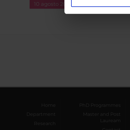
10 agosto 2026
Utilizziamo i cookie per perso
nostro traffico. Condividiamo 
di analisi dei dati web, pubbl
che hanno raccolto dal tuo uti
Home
PhD Programmes
Department
Master and Post
Lauream
Research
Contact