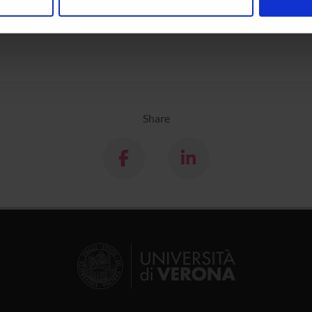
nalizzare contenuti ed annunci, per fornire funzionalità dei socia
inoltre informazioni sul modo in cui utilizzi il nostro sito con i n
icità e social media, i quali potrebbero combinarle con altre inform
lizzo dei loro servizi.
Share