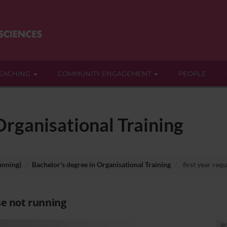
EACHING
COMMUNITY ENGAGEMENT
PEOPLE
Organisational Training
unning)
Bachelor's degree in Organisational Training
first year req
e not running