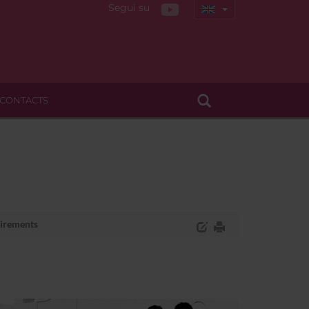
Segui su
CONTACTS
uirements