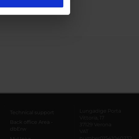
l media e per analizzare il
ostri partner che si occupano
azioni che hai fornito loro o
Lungadige Porta
Technical support
Vittoria, 17
Back office Area -
37129 Verona
dbErw
VAT
number01541040232
MyUnivr