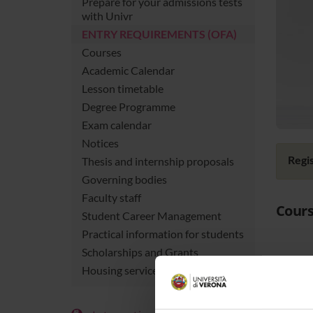
Prepare for your admissions tests
with Univr
ENTRY REQUIREMENTS (OFA)
Courses
Academic Calendar
Lesson timetable
Degree Programme
Exam calendar
Notices
Regis
Thesis and internship proposals
Governing bodies
Faculty staff
Cours
Student Career Management
Practical information for students
Scholarships and Grants
Housing service