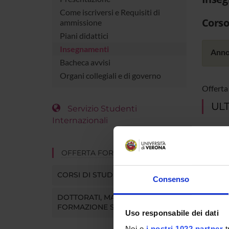
Come iscriversi e Requisiti di
Corso
ammissione
Piani didattici
Insegnamenti
Anno
Bacheca avvisi
Organi collegiali e di governo
Offerta
ULT
Servizio Studenti
Internazionali
OFFERTA FORMATIVA
CORSI DI STUDIO
Consenso
DOTTORATI, MASTER E
FORMAZIONE SUPERIORE
Uso responsabile dei dati
Noi e
i nostri 1022 partner
t