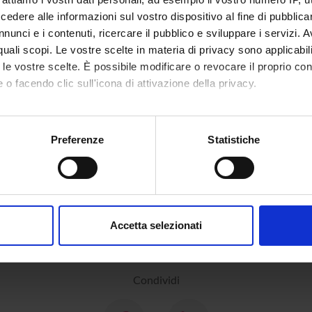
dere alle informazioni sul vostro dispositivo al fine di pubblica
nunci e i contenuti, ricercare il pubblico e sviluppare i servizi. A
r quali scopi. Le vostre scelte in materia di privacy sono applicabi
to le vostre scelte. È possibile modificare o revocare il proprio 
 o facendo clic sull'icona di attivazione della privacy.
mo anche:
oni sulla tua posizione geografica, con un'approssimazione di qu
Preferenze
Statistiche
spositivo, scansionandolo attivamente alla ricerca di caratteristich
aborati i tuoi dati personali e imposta le tue preferenze nella
s
consenso in qualsiasi momento dalla Dichiarazione sui cookie.
Accetta selezionati
nalizzare contenuti ed annunci, per fornire funzionalità dei socia
inoltre informazioni sul modo in cui utilizzi il nostro sito con i n
icità e social media, i quali potrebbero combinarle con altre inform
Condividi
lizzo dei loro servizi.