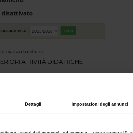
 disattivato
 accademico:
Cerca
 formativa da definire
ERIORI ATTIVITÀ DIDATTICHE
Dettagli
Impostazioni degli annunci
rattiamo i vostri dati personali, ad esempio il vostro numero IP, 