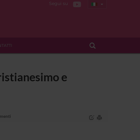
Segui su
TATTI
cristianesimo e
menti