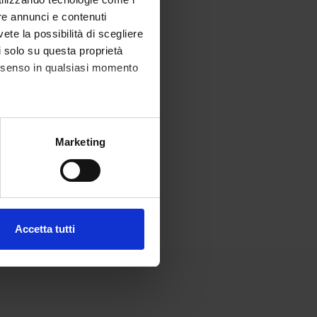
re annunci e contenuti
vete la possibilità di scegliere
li solo su questa proprietà
consenso in qualsiasi momento
alche metro,
Marketing
e specifiche (impronte
ezione dettagli
. Puoi
Accetta tutti
l media e per analizzare il
ostri partner che si occupano
azioni che hai fornito loro o