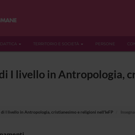
IDATTICA
TERRITORIO E SOCIETÀ
PERSONE
CON
i I livello in Antropologia, 
di I livello in Antropologia, cristianesimo e religioni nell'IeFP
Insegna
gnamenti