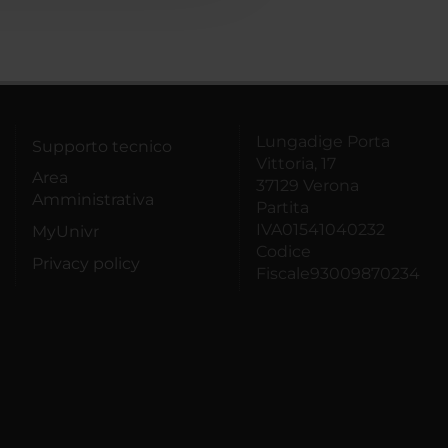
Lungadige Porta
Supporto tecnico
Vittoria, 17
Area
37129 Verona
Amministrativa
Partita
IVA01541040232
MyUnivr
Codice
Privacy policy
Fiscale93009870234