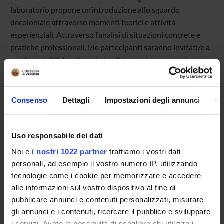
laboratorio propone un’introduzione allo sguardo
decoloniale attraverso momenti teorici e attività
esperienziali. Attraverso l’analisi di situazioni concrete e
pratiche professionali, i/le partecipanti saranno invitati/e a
rendere visibili le categorie implicite e a interrogare i
modelli culturali, i valori e le norme che orientano il lavoro
educativo. Il percorso vuole rappresentare un primo passo
verso una riflessione critica sul ruolo dei servizi educativi,
Consenso
Dettagli
Impostazioni degli annunci
In
evidenziando come strumenti e pratiche non siano neutrali,
ma espressione di specifici sistemi di sapere e di potere.
Uso responsabile dei dati
Noi e
i nostri 1022 partner
trattiamo i vostri dati
personali, ad esempio il vostro numero IP, utilizzando
TITOLO
FORMATO (LINGUA, DIMENSIONE, DATA PUBBLIC
tecnologie come i cookie per memorizzare e accedere
alle informazioni sul vostro dispositivo al fine di
Locandina
pdf (it, 567 KB, 15/04/26)
pubblicare annunci e contenuti personalizzati, misurare
gli annunci e i contenuti, ricercare il pubblico e sviluppare
i servizi. Avete la possibilità di scegliere chi utilizza i