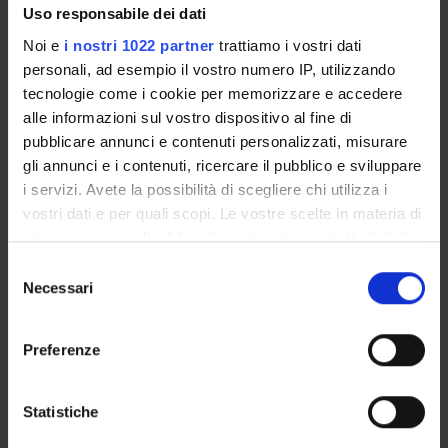
Uso responsabile dei dati
Calendario esami
Bacheca avvisi
Noi e
i nostri 1022 partner
trattiamo i vostri dati
personali, ad esempio il vostro numero IP, utilizzando
Proposte tesi e stage
tecnologie come i cookie per memorizzare e accedere
Organi collegiali e di governo
alle informazioni sul vostro dispositivo al fine di
Docenti
pubblicare annunci e contenuti personalizzati, misurare
gli annunci e i contenuti, ricercare il pubblico e sviluppare
OFFERTA FORMATIVA
i servizi. Avete la possibilità di scegliere chi utilizza i
vostri dati e per quali scopi. Le vostre scelte in materia di
CORSI DI STUDIO
privacy sono applicabili solo su questa proprietà digitale
in cui avete effettuato le vostre scelte. È possibile
Selezione
DOTTORATI, MASTER E FORMAZIONE SUPERIORE
modificare o revocare il proprio consenso in qualsiasi
Necessari
del
momento dalla Dichiarazione sui cookie o facendo clic
consenso
Contatti
sull'icona di attivazione della privacy.
Preferenze
Persone
Con il tuo consenso, vorremmo anche:
Luoghi
raccogliere informazioni sulla tua posizione
Statistiche
Calendario
geografica, con un'approssimazione di qualche