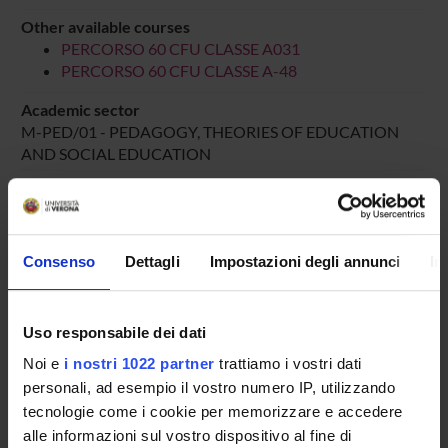
Other available courses
PERCORSO 60 CFU CLASSE A031
PERCORSO 60 CFU CLASSE A-48
Academic sector
M-PED/01 - PEDAGOGY, THEORIES OF EDUCATION
AND SOCIAL EDUCATION
Language of instruction
Italian
Period
Consenso
Dettagli
Impostazioni degli annunci
In
PERIODO DIDATTICO
dal Mar 1, 2026 al Dec 15, 2026.
Course news
Uso responsabile dei dati
Seminars related to the course
Noi e
i nostri 1022 partner
trattiamo i vostri dati
personali, ad esempio il vostro numero IP, utilizzando
LESSON TIMETABLE
tecnologie come i cookie per memorizzare e accedere
alle informazioni sul vostro dispositivo al fine di
Go to lesson schedule