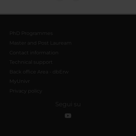
PhD Programmes
Master and Post Lauream
Contact information
Technical support
Back office Area - dbErw
MyUnivr
Privacy policy
Segui su