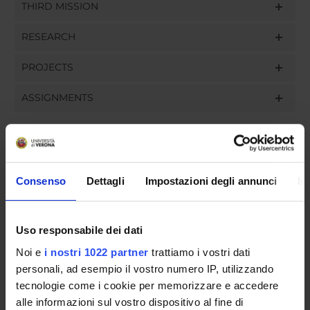
THIRD MISSION
RESEARCH
PROJECTS
ASSIGNMENTS
ORGANISATION
Consenso
Dettagli
Impostazioni degli annunci
In
GOVERNANCE
Uso responsabile dei dati
COMMITTEES
Noi e
i nostri 1022 partner
trattiamo i vostri dati
DEPARTMENT ADMINISTRATION OFFICES
personali, ad esempio il vostro numero IP, utilizzando
tecnologie come i cookie per memorizzare e accedere
STUDENT ADMINISTRATION OFFICES
alle informazioni sul vostro dispositivo al fine di