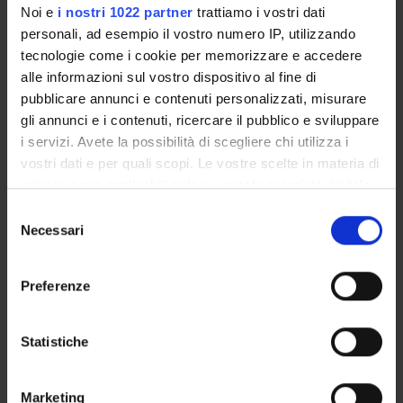
Noi e
i nostri 1022 partner
trattiamo i vostri dati
COMMISSIONI
personali, ad esempio il vostro numero IP, utilizzando
UFFICI E STRUTTURE DI SERVIZIO
tecnologie come i cookie per memorizzare e accedere
alle informazioni sul vostro dispositivo al fine di
SERVIZI DI SEGRETERIA STUDENTI
pubblicare annunci e contenuti personalizzati, misurare
gli annunci e i contenuti, ricercare il pubblico e sviluppare
STRUTTURE DEL DIPARTIMENTO
i servizi. Avete la possibilità di scegliere chi utilizza i
vostri dati e per quali scopi. Le vostre scelte in materia di
BIBLIOTECHE
privacy sono applicabili solo su questa proprietà digitale
in cui avete effettuato le vostre scelte. È possibile
Selezione
CENTRI
modificare o revocare il proprio consenso in qualsiasi
Necessari
del
momento dalla Dichiarazione sui cookie o facendo clic
consenso
LABORATORI
sull'icona di attivazione della privacy.
Preferenze
SPIN OFF E AZIENDE
Con il tuo consenso, vorremmo anche:
SPAZI COMUNI DEL DIPARTIMENTO
raccogliere informazioni sulla tua posizione
Statistiche
geografica, con un'approssimazione di qualche
Contatti
metro,
Marketing