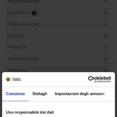
PRESENTAZIONE
DIDATTICA
1
TERZA MISSIONE
RICERCA
PROGETTI
PUBBLICAZIONI
INCARICHI
Consenso
Dettagli
Impostazioni degli annunci
In
ORGANIZZAZIONE
GOVERNANCE
Uso responsabile dei dati