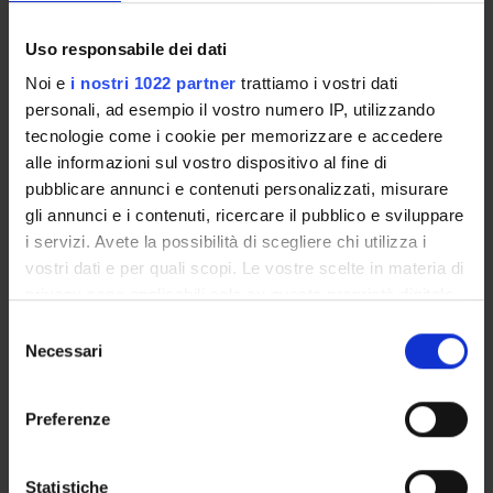
Academic Calendar
Lesson timetable
Uso responsabile dei dati
Degree Programme
Noi e
i nostri 1022 partner
trattiamo i vostri dati
Exam calendar
personali, ad esempio il vostro numero IP, utilizzando
Notices
tecnologie come i cookie per memorizzare e accedere
Thesis and internship proposals
alle informazioni sul vostro dispositivo al fine di
Governing bodies
pubblicare annunci e contenuti personalizzati, misurare
Faculty staff
gli annunci e i contenuti, ricercare il pubblico e sviluppare
i servizi. Avete la possibilità di scegliere chi utilizza i
vostri dati e per quali scopi. Le vostre scelte in materia di
STUDYING
privacy sono applicabili solo su questa proprietà digitale
in cui avete effettuato le vostre scelte. È possibile
COURSES
Selezione
modificare o revocare il proprio consenso in qualsiasi
Necessari
del
PHD PROGRAMMES AND POSTGRADUATE
momento dalla Dichiarazione sui cookie o facendo clic
consenso
TRAINING
sull'icona di attivazione della privacy.
Preferenze
Contacts
Con il tuo consenso, vorremmo anche:
People
raccogliere informazioni sulla tua posizione
Statistiche