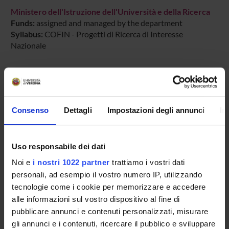
Ministero dell'Istruzione dell'Università e della Ricerca
Funds:
assigned and managed by the department
Syllabus:
COFIN - Progetti di Ricerca di Interesse
Nazionale
PROJECT PARTICIPANTS
Adriana Cavarero
Consenso
Dettagli
Impostazioni degli annunci
In
Professore onorario
Olivia Guaraldo
Uso responsabile dei dati
Full Professor
Noi e
i nostri 1022 partner
trattiamo i vostri dati
Riccardo Panattoni
personali, ad esempio il vostro numero IP, utilizzando
Full Professor
tecnologie come i cookie per memorizzare e accedere
alle informazioni sul vostro dispositivo al fine di
Gianluca Solla
Associate Professor
pubblicare annunci e contenuti personalizzati, misurare
gli annunci e i contenuti, ricercare il pubblico e sviluppare