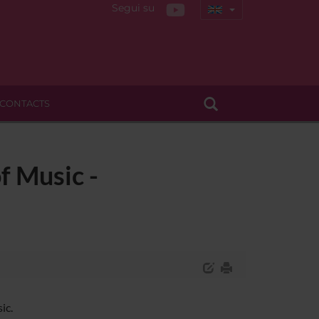
Segui su
CONTACTS
f Music -
ic.