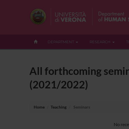
DEPARTMENT
RESEARCH
T
All forthcoming semin
(2021/2022)
Home
Teaching
Seminars
No rece