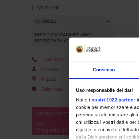
STUDYING
COURSES
PHD PROGRAMMES AND
POSTGRADUATE TRAINING
Contacts
People
Consenso
Places
Calendar
Uso responsabile dei dati
Noi e
i nostri 1022 partner
t
cookie per memorizzare e acce
AGENDA DI OGGI
personalizzati, misurare gli an
chi utilizza i vostri dati e pe
ven
7 agosto 2026
digitale in cui avete effettua
dalla Dichiarazione sui cookie