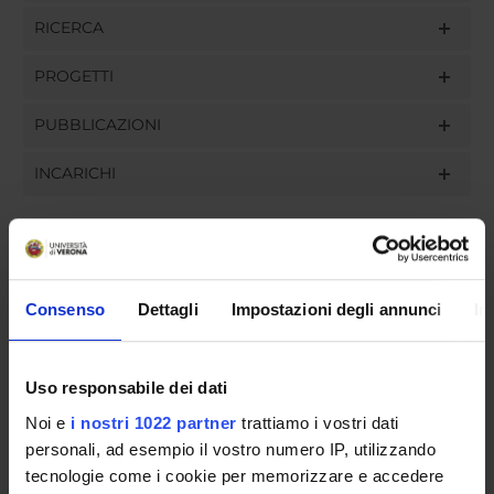
RICERCA
PROGETTI
PUBBLICAZIONI
INCARICHI
ORGANIZZAZIONE
Consenso
Dettagli
Impostazioni degli annunci
In
GOVERNANCE
Uso responsabile dei dati
COMMISSIONI
Noi e
i nostri 1022 partner
trattiamo i vostri dati
UFFICI E STRUTTURE DI SERVIZIO
personali, ad esempio il vostro numero IP, utilizzando
tecnologie come i cookie per memorizzare e accedere
SERVIZI DI SEGRETERIA STUDENTI