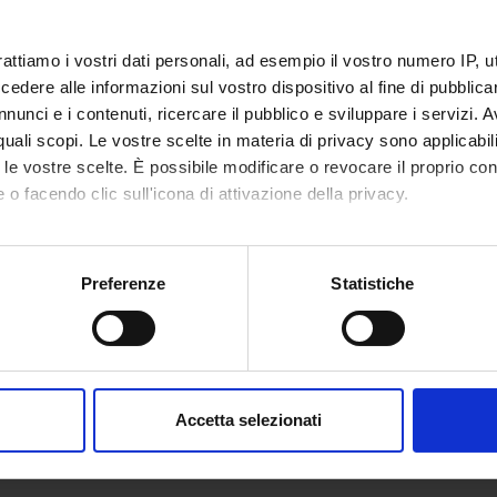
rattiamo i vostri dati personali, ad esempio il vostro numero IP, 
dere alle informazioni sul vostro dispositivo al fine di pubblica
nunci e i contenuti, ricercare il pubblico e sviluppare i servizi. A
r quali scopi. Le vostre scelte in materia di privacy sono applicabi
to le vostre scelte. È possibile modificare o revocare il proprio 
 o facendo clic sull'icona di attivazione della privacy.
mo anche:
oni sulla tua posizione geografica, con un'approssimazione di qu
Preferenze
Statistiche
spositivo, scansionandolo attivamente alla ricerca di caratteristich
aborati i tuoi dati personali e imposta le tue preferenze nella
s
consenso in qualsiasi momento dalla Dichiarazione sui cookie.
Accetta selezionati
nalizzare contenuti ed annunci, per fornire funzionalità dei socia
inoltre informazioni sul modo in cui utilizzi il nostro sito con i n
icità e social media, i quali potrebbero combinarle con altre inform