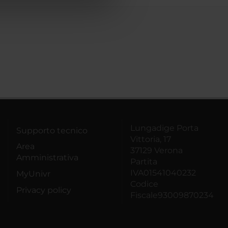
Lungadige Porta
Supporto tecnico
Vittoria, 17
Area
37129 Verona
Amministrativa
Partita
IVA01541040232
MyUnivr
Codice
Privacy policy
Fiscale93009870234