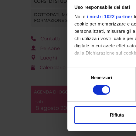
CORSI DI STUDIO
Uso responsabile dei dati
DOTTORATI, MASTER E
Noi e
i nostri 1022 partner
t
FORMAZIONE SUPERIORE
cookie per memorizzare e acce
personalizzati, misurare gli an
Contatti
chi utilizza i vostri dati e pe
digitale in cui avete effettua
Persone
dalla Dichiarazione sui cookie
Luoghi
Calendario
Con il tuo consenso, vorrem
Selezione
raccogliere informazi
Necessari
del
Identificare il tuo di
consenso
digitali).
AGENDA DI OGGI
Approfondisci come vengono el
sab
modificare o ritirare il tuo 
8 agosto 2026
Rifiuta
Utilizziamo i cookie per perso
nostro traffico. Condividiamo 
di analisi dei dati web, pubbl