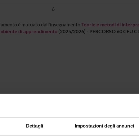
6
namento è mutuato dall'insegnamento
Teorie e metodi di interpr
mbiente di apprendimento
(2025/2026) - PERCORSO 60 CFU C
Dettagli
Impostazioni degli annunci