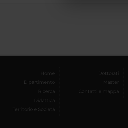
che hanno raccolto dal tuo uti
Home
Dottorati
Dipartimento
Master
Ricerca
Contatti e mappa
Didattica
Territorio e Società