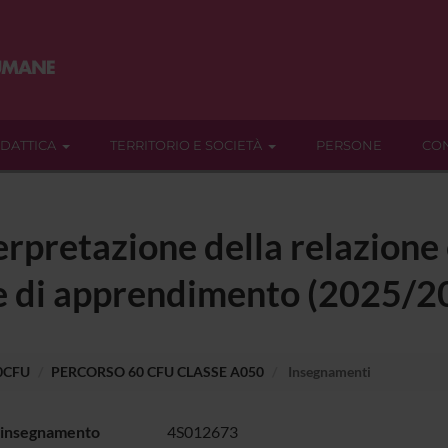
IDATTICA
TERRITORIO E SOCIETÀ
PERSONE
CON
erpretazione della relazione
e di apprendimento (2025/2
60CFU
PERCORSO 60 CFU CLASSE A050
Insegnamenti
 insegnamento
4S012673