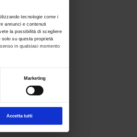
utilizzando tecnologie come i
re annunci e contenuti
vete la possibilità di scegliere
li solo su questa proprietà
consenso in qualsiasi momento
alche metro,
Marketing
e specifiche (impronte
ezione dettagli
. Puoi
Accetta tutti
l media e per analizzare il
ostri partner che si occupano
azioni che hai fornito loro o