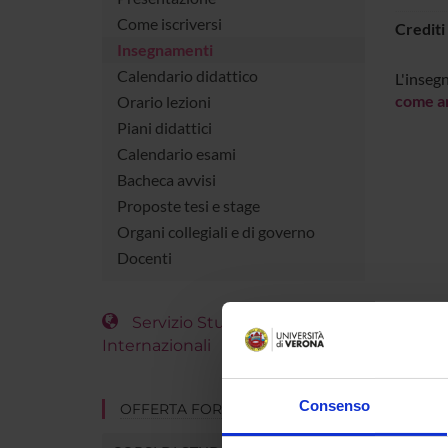
Come iscriversi
Crediti
Insegnamenti
Calendario didattico
L'inseg
come a
Orario lezioni
Piani didattici
Calendario esami
Bacheca avvisi
Proposte tesi e stage
Organi collegiali e di governo
Docenti
Servizio Studenti
Internazionali
Consenso
OFFERTA FORMATIVA