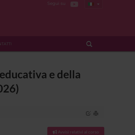
Segui su
TATTI
 educativa e della
026)
Avvisi relativi al corso