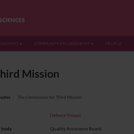
EACHING
COMMUNITY ENGAGEMENT
PEOPLE
hird Mission
bodies
The Commission for Third Mission
Debora Viviani
f body
Quality Assurance Board