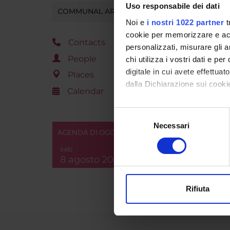
Uso responsabile dei dati
COMMUNAL AREA
Noi e
i nostri 1022 partner
t
cookie per memorizzare e acce
Contacts
personalizzati, misurare gli an
People
chi utilizza i vostri dati e pe
Mem
digitale in cui avete effettua
Places
dalla Dichiarazione sui cookie
Calendar
Con il tuo consenso, vorrem
Alessia 
Selezione
Aurora 
raccogliere informazi
Necessari
del
AGENDA DI OGGI
Identificare il tuo di
consenso
Elena Fl
digitali).
sab
8 agosto 2026
Approfondisci come vengono el
modificare o ritirare il tuo 
Rifiuta
Utilizziamo i cookie per perso
nostro traffico. Condividiamo 
di analisi dei dati web, pubbl