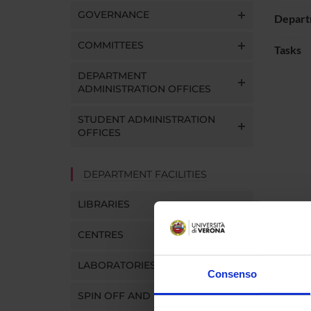
GOVERNANCE
Depart
COMMITTEES
Tasks
DEPARTMENT
ADMINISTRATION OFFICES
STUDENT ADMINISTRATION
OFFICES
DEPARTMENT FACILITIES
LIBRARIES
CENTRES
LABORATORIES
Consenso
SPIN OFF AND COMPANIES