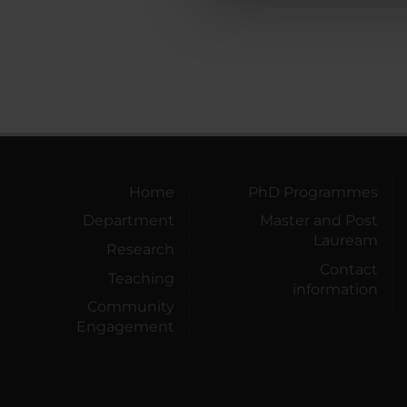
che hanno raccolto dal tuo uti
Home
PhD Programmes
Department
Master and Post
Lauream
Research
Contact
Teaching
information
Community
Engagement