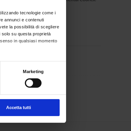
utilizzando tecnologie come i
re annunci e contenuti
vete la possibilità di scegliere
li solo su questa proprietà
consenso in qualsiasi momento
scimento
Member
alche metro,
Marketing
e specifiche (impronte
viani
Chair
ezione dettagli
. Puoi
Accetta tutti
l media e per analizzare il
ostri partner che si occupano
azioni che hai fornito loro o