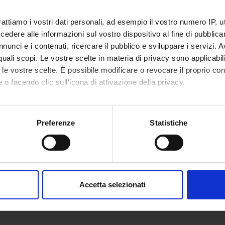
rattiamo i vostri dati personali, ad esempio il vostro numero IP, 
dere alle informazioni sul vostro dispositivo al fine di pubblica
nunci e i contenuti, ricercare il pubblico e sviluppare i servizi. A
r quali scopi. Le vostre scelte in materia di privacy sono applicabi
Records and documents
Documents
bers
to le vostre scelte. È possibile modificare o revocare il proprio 
 o facendo clic sull'icona di attivazione della privacy.
mo anche:
Maria
Member
Lucas Na
Bevilacqua
Machado
oni sulla tua posizione geografica, con un'approssimazione di qu
Preferenze
Statistiche
spositivo, scansionandolo attivamente alla ricerca di caratteristich
orit
Member
Debora Vi
aborati i tuoi dati personali e imposta le tue preferenze nella
s
consenso in qualsiasi momento dalla Dichiarazione sui cookie.
Accetta selezionati
nalizzare contenuti ed annunci, per fornire funzionalità dei socia
inoltre informazioni sul modo in cui utilizzi il nostro sito con i n
icità e social media, i quali potrebbero combinarle con altre inform