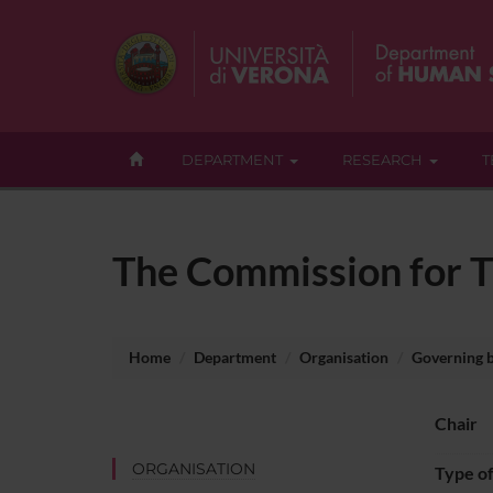
DEPARTMENT
RESEARCH
T
The Commission for T
Home
Department
Organisation
Governing 
Chair
ORGANISATION
Type o