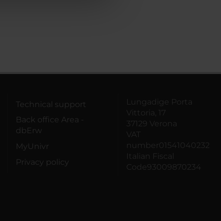
Lungadige Porta
Technical support
Vittoria, 17
Back office Area -
37129 Verona
dbErw
VAT
number01541040232
MyUnivr
Italian Fiscal
Privacy policy
Code93009870234