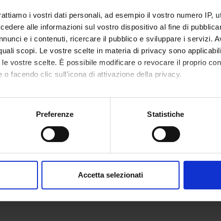
rattiamo i vostri dati personali, ad esempio il vostro numero IP, 
dere alle informazioni sul vostro dispositivo al fine di pubblica
nunci e i contenuti, ricercare il pubblico e sviluppare i servizi. A
r quali scopi. Le vostre scelte in materia di privacy sono applicabi
to le vostre scelte. È possibile modificare o revocare il proprio 
 o facendo clic sull'icona di attivazione della privacy.
mo anche:
oni sulla tua posizione geografica, con un'approssimazione di qu
Preferenze
Statistiche
spositivo, scansionandolo attivamente alla ricerca di caratteristich
aborati i tuoi dati personali e imposta le tue preferenze nella
s
consenso in qualsiasi momento dalla Dichiarazione sui cookie.
Accetta selezionati
nalizzare contenuti ed annunci, per fornire funzionalità dei socia
inoltre informazioni sul modo in cui utilizzi il nostro sito con i n
icità e social media, i quali potrebbero combinarle con altre inform
lizzo dei loro servizi.