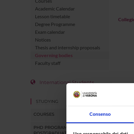
Courses
Academic Calendar
Lesson timetable
Collegi
Degree Programme
Exam calendar
Notices
Thesis and internship proposals
Governing bodies
Faculty staff
International Students
STUDYING
COURSES
Consenso
PHD PROGRAMMES AND
POSTGRADUATE TRAINING
Uso responsabile dei dati