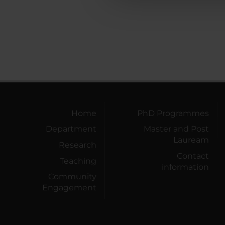
Home
PhD Programmes
Department
Master and Post
Lauream
Research
Contact
Teaching
information
Community
Engagement