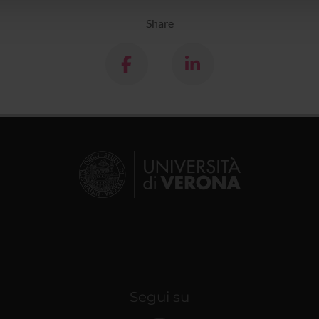
Share
Segui su