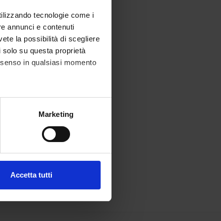
utilizzando tecnologie come i
re annunci e contenuti
vete la possibilità di scegliere
li solo su questa proprietà
consenso in qualsiasi momento
alche metro,
Marketing
e specifiche (impronte
ezione dettagli
. Puoi
Accetta tutti
l media e per analizzare il
ostri partner che si occupano
azioni che hai fornito loro o