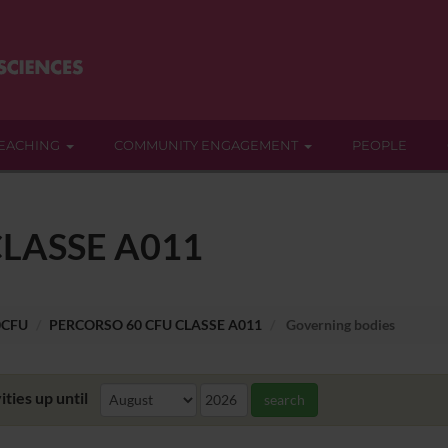
EACHING
COMMUNITY ENGAGEMENT
PEOPLE
LASSE A011
0CFU
PERCORSO 60 CFU CLASSE A011
Governing bodies
ities up until
search