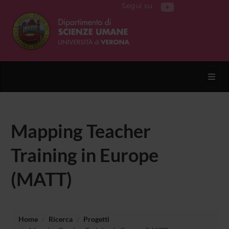
Segui su
Toggl
Mapping Teacher
Training in Europe
(MATT)
Home
Ricerca
Progetti