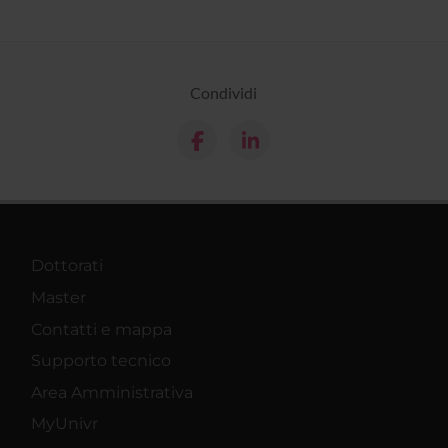
Condividi
Dottorati
Master
Contatti e mappa
Supporto tecnico
Area Amministrativa
MyUnivr