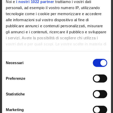
Professore associato
Noi e
i nostri 1022 partner
trattiamo i vostri dati
personali, ad esempio il vostro numero IP, utilizzando
Agostino Portera
tecnologie come i cookie per memorizzare e accedere
Professore ordinario
alle informazioni sul vostro dispositivo al fine di
pubblicare annunci e contenuti personalizzati, misurare
gli annunci e i contenuti, ricercare il pubblico e sviluppare
i servizi. Avete la possibilità di scegliere chi utilizza i
AREE DI RICERCA COINVOLTE DAL PROGETTO
vostri dati e per quali scopi. Le vostre scelte in materia di
Società inclusive e pratiche di cittadinanza
privacy sono applicabili solo su questa proprietà digitale
Education
in cui avete effettuato le vostre scelte. È possibile
Selezione
modificare o revocare il proprio consenso in qualsiasi
Necessari
del
momento dalla Dichiarazione sui cookie o facendo clic
consenso
sull'icona di attivazione della privacy.
Preferenze
ATTIVITÀ
Con il tuo consenso, vorremmo anche:
AREE DI RICERCA
raccogliere informazioni sulla tua posizione
Statistiche
geografica, con un'approssimazione di qualche
GRUPPI DI RICERCA
metro,
Marketing
Identificare il tuo dispositivo, scansionandolo