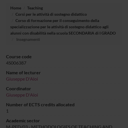
Home
Teaching
Corsi per le attività di sostegno didattico
Corso di formazione per il conseguimento della
specializzazione per le attività di sostegno didattico agli
alunni con disabilità nella scuola SECONDARIA di I GRADO
Insegnamenti
Course code
4S006387
Name of lecturer
Giuseppe D'Aloi
Coordinator
Giuseppe D'Aloi
Number of ECTS credits allocated
1
Academic sector
M-PED/03 - METHODOLOGIES OF TEACHING AND