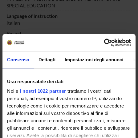
SPECIAL EDUCATION
Language of instruction
Italian
Period
didattico
dal Nov 16, 2020 al Jun 30, 2021.
Course news
Consenso
Dettagli
Impostazioni degli annunci
In
Seminars related to the course
LESSON TIMETABLE
Uso responsabile dei dati
Noi e
i nostri 1022 partner
trattiamo i vostri dati
Go to lesson schedule
personali, ad esempio il vostro numero IP, utilizzando
tecnologie come i cookie per memorizzare e accedere
alle informazioni sul vostro dispositivo al fine di
pubblicare annunci e contenuti personalizzati, misurare
Overview
gli annunci e i contenuti, ricercare il pubblico e sviluppare
Enrolment Policy
i servizi. Avete la possibilità di scegliere chi utilizza i