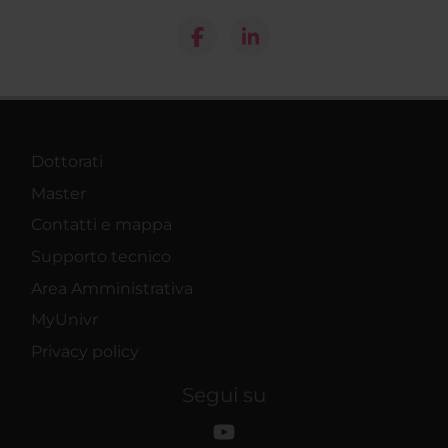
Dottorati
Master
Contatti e mappa
Supporto tecnico
Area Amministrativa
MyUnivr
Privacy policy
Segui su