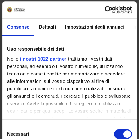
alcuni casi di ricerca sul campo che documentano differenti
modi di coinvolgere i bambini nelle esperienze di ricerca.
Id prodotto:
Consenso
Dettagli
Impostazioni degli annunci
In
54231
Handle IRIS:
11562/340338
Uso responsabile dei dati
depositato il:
Noi e
i nostri 1022 partner
trattiamo i vostri dati
15 febbraio 2010
personali, ad esempio il vostro numero IP, utilizzando
ultima modifica:
tecnologie come i cookie per memorizzare e accedere
1 novembre 2022
alle informazioni sul vostro dispositivo al fine di
pubblicare annunci e contenuti personalizzati, misurare
Citazione bibliografica:
gli annunci e i contenuti, ricercare il pubblico e sviluppare
La ricerca per i bambini
, a cura di
Mortari, Luigina
i servizi. Avete la possibilità di scegliere chi utilizza i
,
Mondadori Università
,
2009
vostri dati e per quali scopi. Le vostre scelte in materia di
Consulta la scheda completa presente nel
repository
privacy sono applicabili solo su questa proprietà digitale
in cui avete effettuato le vostre scelte. È possibile
istituzionale della Ricerca di Ateneo
Selezione
modificare o revocare il proprio consenso in qualsiasi
Necessari
del